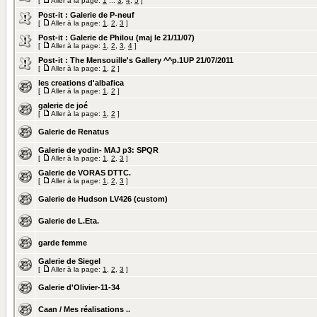
[
Aller à la page:
1
...
3
,
4
,
5
]
Post-it :
Galerie de P-neuf
[
Aller à la page:
1
,
2
,
3
]
Post-it :
Galerie de Philou (maj le 21/11/07)
[
Aller à la page:
1
,
2
,
3
,
4
]
Post-it :
The Mensouille's Gallery ^^p.1UP 21/07/2011
[
Aller à la page:
1
,
2
]
les creations d'albafica
[
Aller à la page:
1
,
2
]
galerie de joé
[
Aller à la page:
1
,
2
]
Galerie de Renatus
Galerie de yodin- MAJ p3: SPQR
[
Aller à la page:
1
,
2
,
3
]
Galerie de VORAS DTTC.
[
Aller à la page:
1
,
2
,
3
]
Galerie de Hudson LV426 (custom)
Galerie de L.Eta.
garde femme
Galerie de Siegel
[
Aller à la page:
1
,
2
,
3
]
Galerie d'Olivier-11-34
Caan / Mes réalisations ..