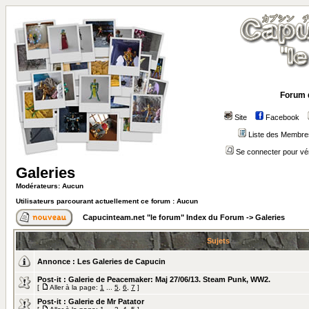
Forum 
Site
Facebook
Liste des Membre
Se connecter pour vé
Galeries
Modérateurs: Aucun
Utilisateurs parcourant actuellement ce forum : Aucun
Capucinteam.net "le forum" Index du Forum
->
Galeries
Sujets
Annonce :
Les Galeries de Capucin
Post-it :
Galerie de Peacemaker: Maj 27/06/13. Steam Punk, WW2.
[
Aller à la page:
1
...
5
,
6
,
7
]
Post-it :
Galerie de Mr Patator