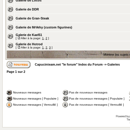
Galerie de Locos
Galerie de DDR
Galerie de Gran-Steak
Galerie de MrVehy (custom figurines)
Galerie de Kael51
[
Aller à la page:
1
,
2
]
Galerie de Hotrod
[
Aller à la page:
1
,
2
,
3
]
Montrer les sujets
Capucinteam.net "le forum" Index du Forum
->
Galeries
Page
1
sur
2
Nouveaux messages
Pas de nouveaux messages
Nouveaux messages [ Populaire ]
Pas de nouveaux messages [ Populaire ]
Nouveaux messages [ Verrouillé ]
Pas de nouveaux messages [ Verrouillé ]
Powered by
Tra