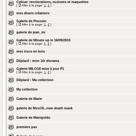
Celicar: recolorations, customs et maquettes
[
Aller à la page:
1
,
2
]
mes divers créations
Galerie de Poussin
[
Aller à la page:
1
,
2
]
galerie de jean_mi
Galerie de Minato up le 16/09/2010
[
Aller à la page:
1
,
2
]
mes trucs en bois
Déplacé :
mon 1ér diorama
Galerie MILO18 mise à jour P1
[
Aller à la page:
1
,
2
]
Déplacé :
Ma collection
My collection
Galerie de Marie
galerie de Nico19...new death mask
Galerie de Manigoldo
premiers pas