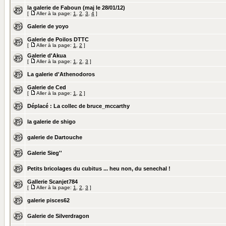
la galerie de Faboun (maj le 28/01/12)
[
Aller à la page:
1
,
2
,
3
,
4
]
Galerie de yoyo
Galerie de Poilos DTTC
[
Aller à la page:
1
,
2
]
Galerie d'Akua
[
Aller à la page:
1
,
2
,
3
]
La galerie d'Athenodoros
Galerie de Ced
[
Aller à la page:
1
,
2
]
Déplacé :
La collec de bruce_mccarthy
la galerie de shigo
galerie de Dartouche
Galerie Sieg''
Petits bricolages du cubitus ... heu non, du senechal !
Gallerie Scanjet784
[
Aller à la page:
1
,
2
,
3
]
galerie pisces62
Galerie de Silverdragon