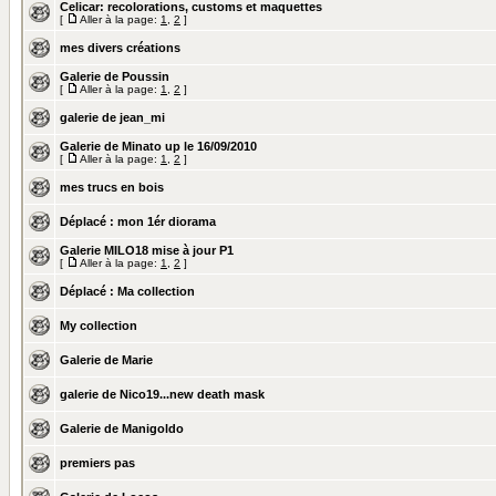
Celicar: recolorations, customs et maquettes
[
Aller à la page:
1
,
2
]
mes divers créations
Galerie de Poussin
[
Aller à la page:
1
,
2
]
galerie de jean_mi
Galerie de Minato up le 16/09/2010
[
Aller à la page:
1
,
2
]
mes trucs en bois
Déplacé :
mon 1ér diorama
Galerie MILO18 mise à jour P1
[
Aller à la page:
1
,
2
]
Déplacé :
Ma collection
My collection
Galerie de Marie
galerie de Nico19...new death mask
Galerie de Manigoldo
premiers pas