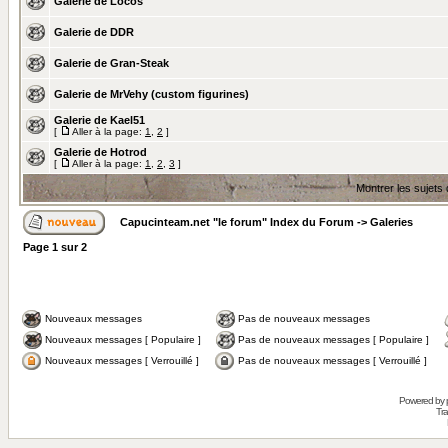
Galerie de Locos
Galerie de DDR
Galerie de Gran-Steak
Galerie de MrVehy (custom figurines)
Galerie de Kael51
[
Aller à la page:
1
,
2
]
Galerie de Hotrod
[
Aller à la page:
1
,
2
,
3
]
Montrer les sujets
Capucinteam.net "le forum" Index du Forum
->
Galeries
Page
1
sur
2
Nouveaux messages
Pas de nouveaux messages
Nouveaux messages [ Populaire ]
Pas de nouveaux messages [ Populaire ]
Nouveaux messages [ Verrouillé ]
Pas de nouveaux messages [ Verrouillé ]
Powered by
Tra