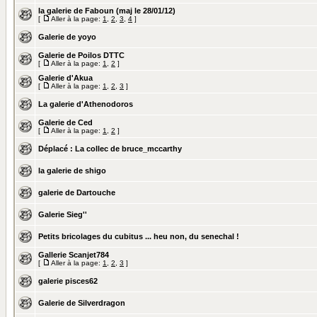
la galerie de Faboun (maj le 28/01/12)
[
Aller à la page:
1
,
2
,
3
,
4
]
Galerie de yoyo
Galerie de Poilos DTTC
[
Aller à la page:
1
,
2
]
Galerie d'Akua
[
Aller à la page:
1
,
2
,
3
]
La galerie d'Athenodoros
Galerie de Ced
[
Aller à la page:
1
,
2
]
Déplacé :
La collec de bruce_mccarthy
la galerie de shigo
galerie de Dartouche
Galerie Sieg''
Petits bricolages du cubitus ... heu non, du senechal !
Gallerie Scanjet784
[
Aller à la page:
1
,
2
,
3
]
galerie pisces62
Galerie de Silverdragon