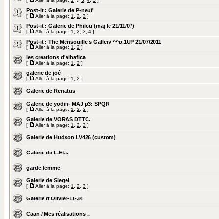
[
Aller à la page:
1
...
3
,
4
,
5
]
Post-it :
Galerie de P-neuf
[
Aller à la page:
1
,
2
,
3
]
Post-it :
Galerie de Philou (maj le 21/11/07)
[
Aller à la page:
1
,
2
,
3
,
4
]
Post-it :
The Mensouille's Gallery ^^p.1UP 21/07/2011
[
Aller à la page:
1
,
2
]
les creations d'albafica
[
Aller à la page:
1
,
2
]
galerie de joé
[
Aller à la page:
1
,
2
]
Galerie de Renatus
Galerie de yodin- MAJ p3: SPQR
[
Aller à la page:
1
,
2
,
3
]
Galerie de VORAS DTTC.
[
Aller à la page:
1
,
2
,
3
]
Galerie de Hudson LV426 (custom)
Galerie de L.Eta.
garde femme
Galerie de Siegel
[
Aller à la page:
1
,
2
,
3
]
Galerie d'Olivier-11-34
Caan / Mes réalisations ..