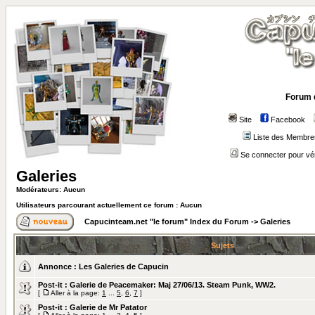
Forum 
Site
Facebook
Liste des Membre
Se connecter pour vé
Galeries
Modérateurs: Aucun
Utilisateurs parcourant actuellement ce forum : Aucun
Capucinteam.net "le forum" Index du Forum
->
Galeries
Sujets
Annonce :
Les Galeries de Capucin
Post-it :
Galerie de Peacemaker: Maj 27/06/13. Steam Punk, WW2.
[
Aller à la page:
1
...
5
,
6
,
7
]
Post-it :
Galerie de Mr Patator