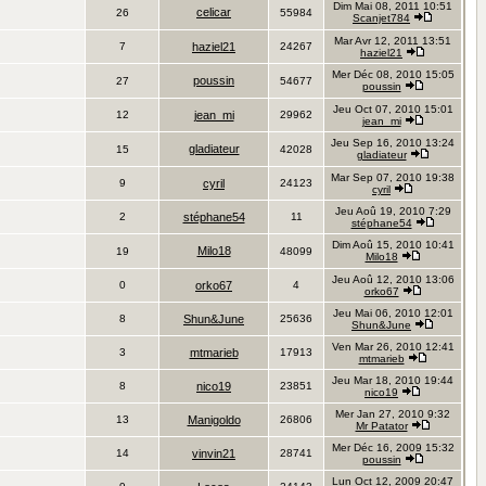
Dim Mai 08, 2011 10:51
celicar
26
55984
Scanjet784
Mar Avr 12, 2011 13:51
7
haziel21
24267
haziel21
Mer Déc 08, 2010 15:05
poussin
27
54677
poussin
Jeu Oct 07, 2010 15:01
12
jean_mi
29962
jean_mi
Jeu Sep 16, 2010 13:24
gladiateur
15
42028
gladiateur
Mar Sep 07, 2010 19:38
9
cyril
24123
cyril
Jeu Aoû 19, 2010 7:29
2
stéphane54
11
stéphane54
Dim Aoû 15, 2010 10:41
Milo18
19
48099
Milo18
Jeu Aoû 12, 2010 13:06
0
orko67
4
orko67
Jeu Mai 06, 2010 12:01
8
Shun&June
25636
Shun&June
Ven Mar 26, 2010 12:41
3
mtmarieb
17913
mtmarieb
Jeu Mar 18, 2010 19:44
8
nico19
23851
nico19
Mer Jan 27, 2010 9:32
13
Manigoldo
26806
Mr Patator
Mer Déc 16, 2009 15:32
14
vinvin21
28741
poussin
Lun Oct 12, 2009 20:47