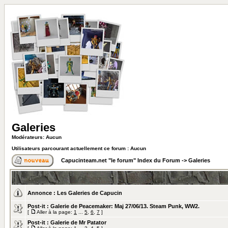
Galeries
Modérateurs: Aucun
Utilisateurs parcourant actuellement ce forum : Aucun
Capucinteam.net "le forum" Index du Forum
->
Galeries
Annonce :
Les Galeries de Capucin
Post-it :
Galerie de Peacemaker: Maj 27/06/13. Steam Punk, WW2.
[
Aller à la page:
1
...
5
,
6
,
7
]
Post-it :
Galerie de Mr Patator