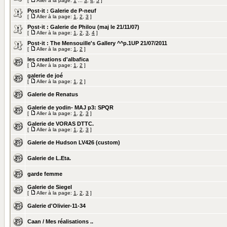
[
Aller à la page:
1
...
3
,
4
,
5
]
Post-it :
Galerie de P-neuf
[
Aller à la page:
1
,
2
,
3
]
Post-it :
Galerie de Philou (maj le 21/11/07)
[
Aller à la page:
1
,
2
,
3
,
4
]
Post-it :
The Mensouille's Gallery ^^p.1UP 21/07/2011
[
Aller à la page:
1
,
2
]
les creations d'albafica
[
Aller à la page:
1
,
2
]
galerie de joé
[
Aller à la page:
1
,
2
]
Galerie de Renatus
Galerie de yodin- MAJ p3: SPQR
[
Aller à la page:
1
,
2
,
3
]
Galerie de VORAS DTTC.
[
Aller à la page:
1
,
2
,
3
]
Galerie de Hudson LV426 (custom)
Galerie de L.Eta.
garde femme
Galerie de Siegel
[
Aller à la page:
1
,
2
,
3
]
Galerie d'Olivier-11-34
Caan / Mes réalisations ..