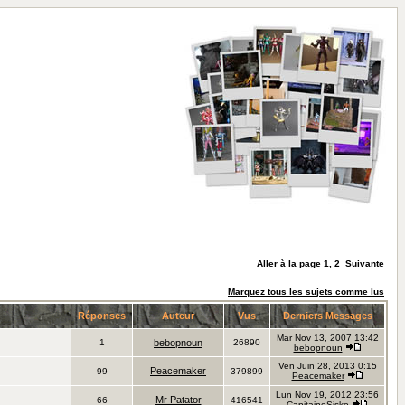
Aller à la page
1
,
2
Suivante
Marquez tous les sujets comme lus
Réponses
Auteur
Vus
Derniers Messages
Mar Nov 13, 2007 13:42
1
bebopnoun
26890
bebopnoun
Ven Juin 28, 2013 0:15
Peacemaker
99
379899
Peacemaker
Lun Nov 19, 2012 23:56
Mr Patator
66
416541
CapitaineSisko