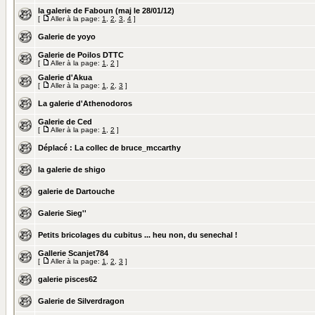
la galerie de Faboun (maj le 28/01/12)
[
Aller à la page:
1
,
2
,
3
,
4
]
Galerie de yoyo
Galerie de Poilos DTTC
[
Aller à la page:
1
,
2
]
Galerie d'Akua
[
Aller à la page:
1
,
2
,
3
]
La galerie d'Athenodoros
Galerie de Ced
[
Aller à la page:
1
,
2
]
Déplacé :
La collec de bruce_mccarthy
la galerie de shigo
galerie de Dartouche
Galerie Sieg''
Petits bricolages du cubitus ... heu non, du senechal !
Gallerie Scanjet784
[
Aller à la page:
1
,
2
,
3
]
galerie pisces62
Galerie de Silverdragon