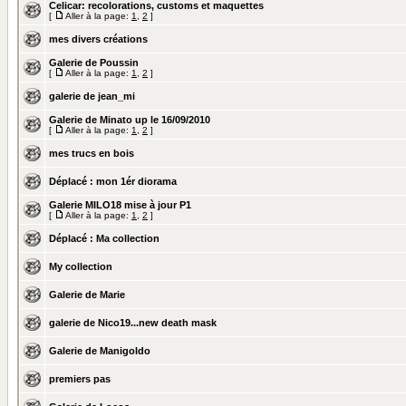
Celicar: recolorations, customs et maquettes
[
Aller à la page:
1
,
2
]
mes divers créations
Galerie de Poussin
[
Aller à la page:
1
,
2
]
galerie de jean_mi
Galerie de Minato up le 16/09/2010
[
Aller à la page:
1
,
2
]
mes trucs en bois
Déplacé :
mon 1ér diorama
Galerie MILO18 mise à jour P1
[
Aller à la page:
1
,
2
]
Déplacé :
Ma collection
My collection
Galerie de Marie
galerie de Nico19...new death mask
Galerie de Manigoldo
premiers pas