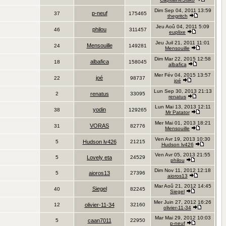
Dim Sep 04, 2011 13:59
p-neuf
37
175465
thegritch
Jeu Aoû 04, 2011 5:09
philou
46
311457
euplixe
Jeu Juil 21, 2011 11:01
Mensouille
24
149281
Mensouille
Dim Mar 22, 2015 12:58
albafica
18
158045
albafica
Mer Fév 04, 2015 13:57
joé
22
98737
joé
Lun Sep 30, 2013 21:13
2
renatus
33095
renatus
Lun Mai 13, 2013 12:11
yodin
38
129265
Mr Patator
Mer Mai 01, 2013 18:21
VORAS
31
82776
Mensouille
Ven Avr 19, 2013 10:30
5
Hudson lv426
21215
Hudson lv426
Ven Avr 05, 2013 21:55
5
Lovely eta
24529
philou
Dim Nov 11, 2012 12:18
5
aioros13
27396
aioros13
Mar Aoû 21, 2012 14:45
Siegel
40
82245
Siegel
Mer Juin 27, 2012 16:26
12
olivier-11-34
32160
olivier-11-34
Mar Mai 29, 2012 10:03
5
caan7011
22950
p-neuf