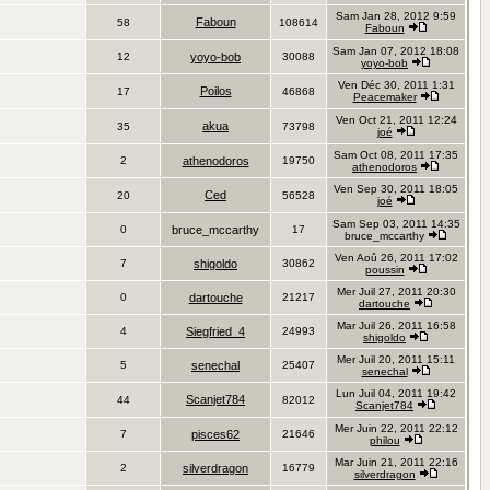
Sam Jan 28, 2012 9:59
Faboun
58
108614
Faboun
Sam Jan 07, 2012 18:08
12
yoyo-bob
30088
yoyo-bob
Ven Déc 30, 2011 1:31
Poilos
17
46868
Peacemaker
Ven Oct 21, 2011 12:24
akua
35
73798
joé
Sam Oct 08, 2011 17:35
2
athenodoros
19750
athenodoros
Ven Sep 30, 2011 18:05
Ced
20
56528
joé
Sam Sep 03, 2011 14:35
0
bruce_mccarthy
17
bruce_mccarthy
Ven Aoû 26, 2011 17:02
7
shigoldo
30862
poussin
Mer Juil 27, 2011 20:30
0
dartouche
21217
dartouche
Mar Juil 26, 2011 16:58
4
Siegfried_4
24993
shigoldo
Mer Juil 20, 2011 15:11
5
senechal
25407
senechal
Lun Juil 04, 2011 19:42
Scanjet784
44
82012
Scanjet784
Mer Juin 22, 2011 22:12
7
pisces62
21646
philou
Mar Juin 21, 2011 22:16
2
silverdragon
16779
silverdragon