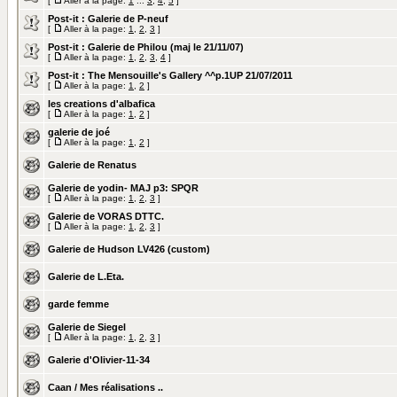
[
Aller à la page:
1
...
3
,
4
,
5
]
Post-it :
Galerie de P-neuf
[
Aller à la page:
1
,
2
,
3
]
Post-it :
Galerie de Philou (maj le 21/11/07)
[
Aller à la page:
1
,
2
,
3
,
4
]
Post-it :
The Mensouille's Gallery ^^p.1UP 21/07/2011
[
Aller à la page:
1
,
2
]
les creations d'albafica
[
Aller à la page:
1
,
2
]
galerie de joé
[
Aller à la page:
1
,
2
]
Galerie de Renatus
Galerie de yodin- MAJ p3: SPQR
[
Aller à la page:
1
,
2
,
3
]
Galerie de VORAS DTTC.
[
Aller à la page:
1
,
2
,
3
]
Galerie de Hudson LV426 (custom)
Galerie de L.Eta.
garde femme
Galerie de Siegel
[
Aller à la page:
1
,
2
,
3
]
Galerie d'Olivier-11-34
Caan / Mes réalisations ..