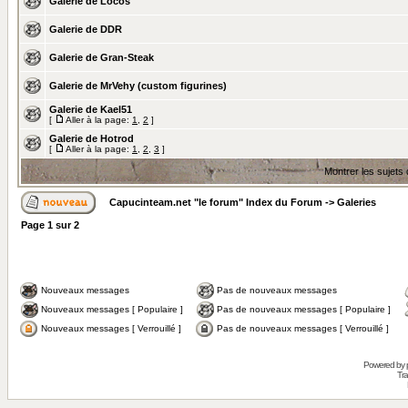
Galerie de Locos
Galerie de DDR
Galerie de Gran-Steak
Galerie de MrVehy (custom figurines)
Galerie de Kael51
[
Aller à la page:
1
,
2
]
Galerie de Hotrod
[
Aller à la page:
1
,
2
,
3
]
Montrer les sujets
Capucinteam.net "le forum" Index du Forum
->
Galeries
Page
1
sur
2
Nouveaux messages
Pas de nouveaux messages
Nouveaux messages [ Populaire ]
Pas de nouveaux messages [ Populaire ]
Nouveaux messages [ Verrouillé ]
Pas de nouveaux messages [ Verrouillé ]
Powered by
Tra