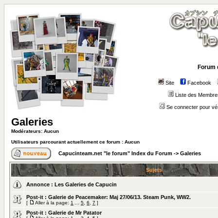
Forum 
Site
Facebook
Liste des Membre
Se connecter pour vé
Galeries
Modérateurs: Aucun
Utilisateurs parcourant actuellement ce forum : Aucun
Capucinteam.net "le forum" Index du Forum
->
Galeries
Sujets
Annonce :
Les Galeries de Capucin
Post-it :
Galerie de Peacemaker: Maj 27/06/13. Steam Punk, WW2.
[
Aller à la page:
1
...
5
,
6
,
7
]
Post-it :
Galerie de Mr Patator