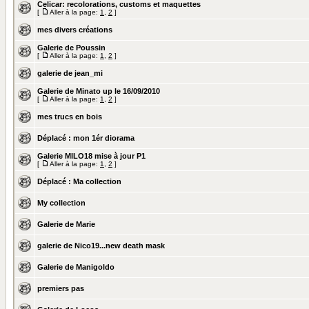
Celicar: recolorations, customs et maquettes
[
Aller à la page:
1
,
2
]
mes divers créations
Galerie de Poussin
[
Aller à la page:
1
,
2
]
galerie de jean_mi
Galerie de Minato up le 16/09/2010
[
Aller à la page:
1
,
2
]
mes trucs en bois
Déplacé :
mon 1ér diorama
Galerie MILO18 mise à jour P1
[
Aller à la page:
1
,
2
]
Déplacé :
Ma collection
My collection
Galerie de Marie
galerie de Nico19...new death mask
Galerie de Manigoldo
premiers pas