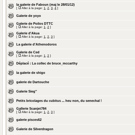
la galerie de Faboun (maj le 28/01/12)
[
Aller à la page:
1
,
2
,
3
,
4
]
Galerie de yoyo
Galerie de Poilos DTTC
[
Aller à la page:
1
,
2
]
Galerie d'Akua
[
Aller à la page:
1
,
2
,
3
]
La galerie d'Athenodoros
Galerie de Ced
[
Aller à la page:
1
,
2
]
Déplacé :
La collec de bruce_mccarthy
la galerie de shigo
galerie de Dartouche
Galerie Sieg''
Petits bricolages du cubitus ... heu non, du senechal !
Gallerie Scanjet784
[
Aller à la page:
1
,
2
,
3
]
galerie pisces62
Galerie de Silverdragon