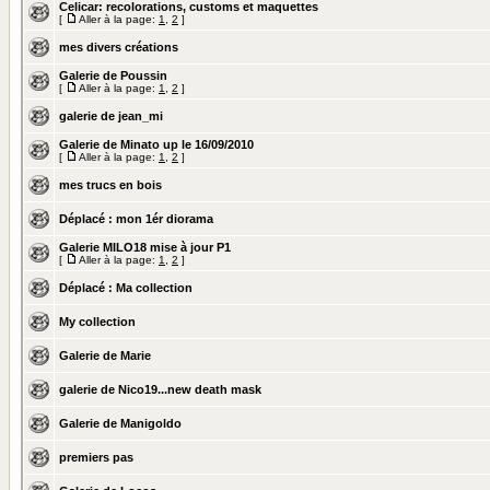
Celicar: recolorations, customs et maquettes
[
Aller à la page:
1
,
2
]
mes divers créations
Galerie de Poussin
[
Aller à la page:
1
,
2
]
galerie de jean_mi
Galerie de Minato up le 16/09/2010
[
Aller à la page:
1
,
2
]
mes trucs en bois
Déplacé :
mon 1ér diorama
Galerie MILO18 mise à jour P1
[
Aller à la page:
1
,
2
]
Déplacé :
Ma collection
My collection
Galerie de Marie
galerie de Nico19...new death mask
Galerie de Manigoldo
premiers pas