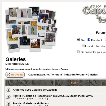
Forum 
Site
Facebook
Liste des Membre
Se connecter pour vé
Galeries
Modérateurs: Aucun
Utilisateurs parcourant actuellement ce forum : Aucun
Capucinteam.net "le forum" Index du Forum
->
Galeries
Sujets
Annonce :
Les Galeries de Capucin
Post-it :
Galerie de Peacemaker: Maj 27/06/13. Steam Punk, WW2.
[
Aller à la page:
1
...
5
,
6
,
7
]
Post-it :
Galerie de Mr Patator