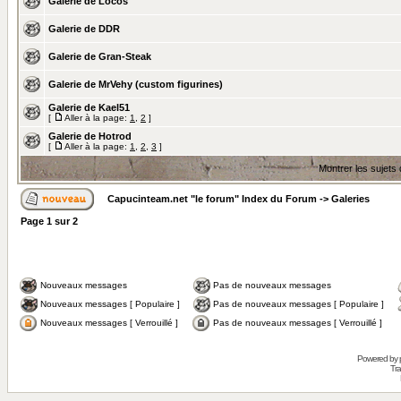
Galerie de Locos
Galerie de DDR
Galerie de Gran-Steak
Galerie de MrVehy (custom figurines)
Galerie de Kael51
[
Aller à la page:
1
,
2
]
Galerie de Hotrod
[
Aller à la page:
1
,
2
,
3
]
Montrer les sujets
Capucinteam.net "le forum" Index du Forum
->
Galeries
Page
1
sur
2
Nouveaux messages
Pas de nouveaux messages
Nouveaux messages [ Populaire ]
Pas de nouveaux messages [ Populaire ]
Nouveaux messages [ Verrouillé ]
Pas de nouveaux messages [ Verrouillé ]
Powered by
Tra