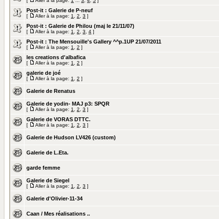
[
Aller à la page:
1
...
3
,
4
,
5
]
Post-it :
Galerie de P-neuf
[
Aller à la page:
1
,
2
,
3
]
Post-it :
Galerie de Philou (maj le 21/11/07)
[
Aller à la page:
1
,
2
,
3
,
4
]
Post-it :
The Mensouille's Gallery ^^p.1UP 21/07/2011
[
Aller à la page:
1
,
2
]
les creations d'albafica
[
Aller à la page:
1
,
2
]
galerie de joé
[
Aller à la page:
1
,
2
]
Galerie de Renatus
Galerie de yodin- MAJ p3: SPQR
[
Aller à la page:
1
,
2
,
3
]
Galerie de VORAS DTTC.
[
Aller à la page:
1
,
2
,
3
]
Galerie de Hudson LV426 (custom)
Galerie de L.Eta.
garde femme
Galerie de Siegel
[
Aller à la page:
1
,
2
,
3
]
Galerie d'Olivier-11-34
Caan / Mes réalisations ..