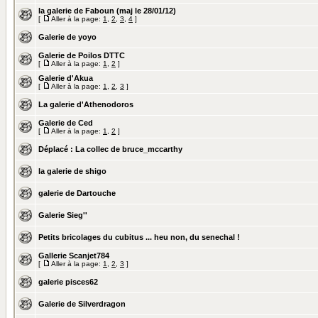
la galerie de Faboun (maj le 28/01/12)
[
Aller à la page:
1
,
2
,
3
,
4
]
Galerie de yoyo
Galerie de Poilos DTTC
[
Aller à la page:
1
,
2
]
Galerie d'Akua
[
Aller à la page:
1
,
2
,
3
]
La galerie d'Athenodoros
Galerie de Ced
[
Aller à la page:
1
,
2
]
Déplacé :
La collec de bruce_mccarthy
la galerie de shigo
galerie de Dartouche
Galerie Sieg''
Petits bricolages du cubitus ... heu non, du senechal !
Gallerie Scanjet784
[
Aller à la page:
1
,
2
,
3
]
galerie pisces62
Galerie de Silverdragon