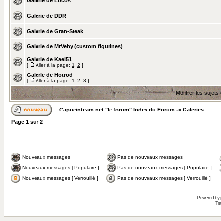
Galerie de Locos
Galerie de DDR
Galerie de Gran-Steak
Galerie de MrVehy (custom figurines)
Galerie de Kael51
[
Aller à la page:
1
,
2
]
Galerie de Hotrod
[
Aller à la page:
1
,
2
,
3
]
Montrer les sujets
Capucinteam.net "le forum" Index du Forum
->
Galeries
Page
1
sur
2
Nouveaux messages
Pas de nouveaux messages
Nouveaux messages [ Populaire ]
Pas de nouveaux messages [ Populaire ]
Nouveaux messages [ Verrouillé ]
Pas de nouveaux messages [ Verrouillé ]
Powered by
Tra