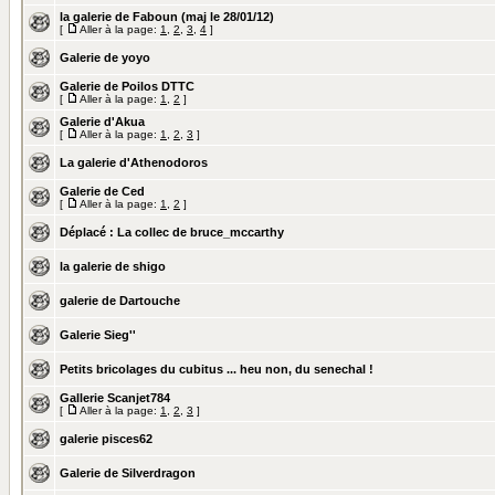
la galerie de Faboun (maj le 28/01/12)
[
Aller à la page:
1
,
2
,
3
,
4
]
Galerie de yoyo
Galerie de Poilos DTTC
[
Aller à la page:
1
,
2
]
Galerie d'Akua
[
Aller à la page:
1
,
2
,
3
]
La galerie d'Athenodoros
Galerie de Ced
[
Aller à la page:
1
,
2
]
Déplacé :
La collec de bruce_mccarthy
la galerie de shigo
galerie de Dartouche
Galerie Sieg''
Petits bricolages du cubitus ... heu non, du senechal !
Gallerie Scanjet784
[
Aller à la page:
1
,
2
,
3
]
galerie pisces62
Galerie de Silverdragon