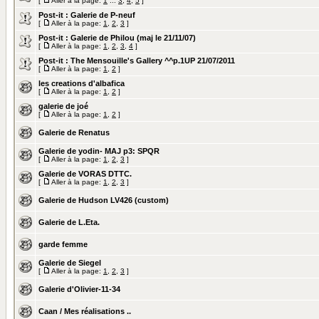
[
Aller à la page:
1
...
3
,
4
,
5
]
Post-it :
Galerie de P-neuf
[
Aller à la page:
1
,
2
,
3
]
Post-it :
Galerie de Philou (maj le 21/11/07)
[
Aller à la page:
1
,
2
,
3
,
4
]
Post-it :
The Mensouille's Gallery ^^p.1UP 21/07/2011
[
Aller à la page:
1
,
2
]
les creations d'albafica
[
Aller à la page:
1
,
2
]
galerie de joé
[
Aller à la page:
1
,
2
]
Galerie de Renatus
Galerie de yodin- MAJ p3: SPQR
[
Aller à la page:
1
,
2
,
3
]
Galerie de VORAS DTTC.
[
Aller à la page:
1
,
2
,
3
]
Galerie de Hudson LV426 (custom)
Galerie de L.Eta.
garde femme
Galerie de Siegel
[
Aller à la page:
1
,
2
,
3
]
Galerie d'Olivier-11-34
Caan / Mes réalisations ..