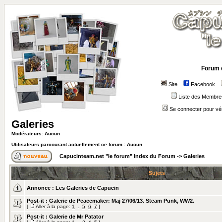
Forum 
Site
Facebook
Liste des Membre
Se connecter pour vé
Galeries
Modérateurs: Aucun
Utilisateurs parcourant actuellement ce forum : Aucun
Capucinteam.net "le forum" Index du Forum
->
Galeries
Sujets
Annonce :
Les Galeries de Capucin
Post-it :
Galerie de Peacemaker: Maj 27/06/13. Steam Punk, WW2.
[
Aller à la page:
1
...
5
,
6
,
7
]
Post-it :
Galerie de Mr Patator