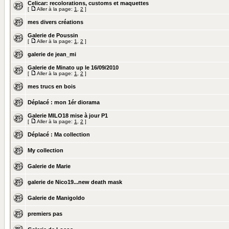
Celicar: recolorations, customs et maquettes
[
Aller à la page:
1
,
2
]
mes divers créations
Galerie de Poussin
[
Aller à la page:
1
,
2
]
galerie de jean_mi
Galerie de Minato up le 16/09/2010
[
Aller à la page:
1
,
2
]
mes trucs en bois
Déplacé :
mon 1ér diorama
Galerie MILO18 mise à jour P1
[
Aller à la page:
1
,
2
]
Déplacé :
Ma collection
My collection
Galerie de Marie
galerie de Nico19...new death mask
Galerie de Manigoldo
premiers pas