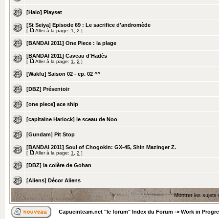
[Halo] Playset
[St Seiya] Episode 69 : Le sacrifice d'andromède
[
Aller à la page:
1
,
2
]
[BANDAI 2011] One Piece : la plage
[BANDAI 2011] Caveau d'Hadès
[
Aller à la page:
1
,
2
]
[Wakfu] Saison 02 - ep. 02 ^^
[DBZ] Présentoir
[one piece] ace ship
[capitaine Harlock] le sceau de Noo
[Gundam] Pit Stop
[BANDAI 2011] Soul of Chogokin: GX-45, Shin Mazinger Z.
[
Aller à la page:
1
,
2
]
[DBZ] la colère de Gohan
[Aliens] Décor Aliens
Montrer les sujets
Capucinteam.net "le forum" Index du Forum
->
Work in Progr