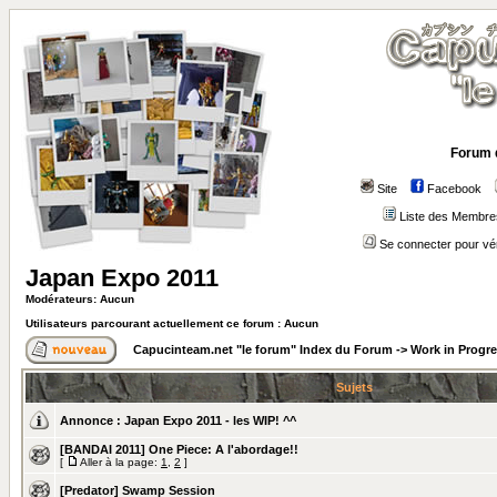
Forum 
Site
Facebook
Liste des Membre
Se connecter pour vé
Japan Expo 2011
Modérateurs: Aucun
Utilisateurs parcourant actuellement ce forum : Aucun
Capucinteam.net "le forum" Index du Forum
->
Work in Progr
Sujets
Annonce :
Japan Expo 2011 - les WIP! ^^
[BANDAI 2011] One Piece: A l'abordage!!
[
Aller à la page:
1
,
2
]
[Predator] Swamp Session