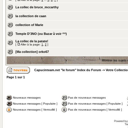
La collec de bruce_mccarthy
la collection de caan
collection of Marie
Temple D'3NO (ou Bazar à voir ^^)
La collec de la patate!
[
Aller à la page:
1
,
2
]
[Ma collection] orko67
Montrer les sujets
Capucinteam.net "le forum" Index du Forum
->
Votre Collecti
Page
1
sur
1
Nouveaux messages
Pas de nouveaux messages
Nouveaux messages [ Populaire ]
Pas de nouveaux messages [ Populaire ]
Nouveaux messages [ Verrouillé ]
Pas de nouveaux messages [ Verrouillé ]
Powered by
Tra