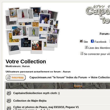
Forum 
Site
Facebook
Liste des Membre
Se connecter pour vé
Votre Collection
Modérateurs: Aucun
Utilisateurs parcourant actuellement ce forum : Aucun
Capucinteam.net "le forum" Index du Forum
->
Votre Collecti
Sujets
CapitaineSiskollection myth cloth :)
Collection de Majin-Bejita
Collec et photos de Peace, maj 03/10/10, Pegase V1
[
Aller à la page:
1
...
5
,
6
,
7
]