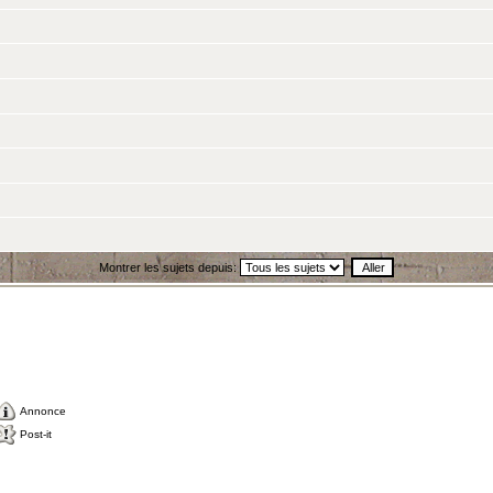
Montrer les sujets depuis:
Annonce
Post-it