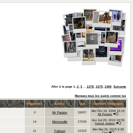
Aller à la page
1
,
2
,
3
...
1378
,
1379
,
1380
Suivante
Marquez tous les sujets comme lus
Réponses
Auteur
Vus
Derniers Messages
Mer Fév 18, 2009 16:10
0
Mr Patator
28957
Mr Patator
Jeu Juil 29, 2010 18:59
14
Mensouille
27636
hotrod_kraken
Mer Mai 20, 2015 9:39
11
Faboun
22325
Ced