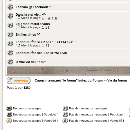
La team @ Facebook ^^
Dans la vrai vie... ^^
[
Aller à la page:
1
...
4
,
5
,
6
]
un grand merci a vous
[
Aller à la page:
1
,
2
]
Smilies times ^^
Le forum fête ses 2 ans !!! YATTA Bis!!!
[
Aller à la page:
1
,
2
]
Le forum fête ses 1 an!!! YATTA!!!
la vrai vie de P-neuf
Capucinteam.net "le forum" Index du Forum
->
Vie du forum
Page
1
sur
1380
Nouveaux messages
Pas de nouveaux messages
Nouveaux messages [ Populaire ]
Pas de nouveaux messages [ Populaire ]
Nouveaux messages [ Verrouillé ]
Pas de nouveaux messages [ Verrouillé ]