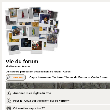
Vie du forum
Modérateurs: Aucun
Utilisateurs parcourant actuellement ce forum : Aucun
Capucinteam.net "le forum" Index du Forum
->
Vie du forum
Annonce :
Les règles du fofo
Post-it :
Ceux qui travaillent sur ce Forum^^
Où sont les capucins ??