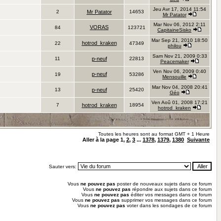
Jeu Avr 17, 2014 11:54
2
Mr Patator
14653
Mr Patator
Mar Nov 06, 2012 2:11
VORAS
84
123721
CapitaineSisko
Mar Sep 21, 2010 18:50
hotrod_kraken
22
47349
philou
Sam Nov 21, 2009 0:33
11
p-neuf
22813
Peacemaker
Ven Nov 06, 2009 0:40
p-neuf
19
53286
Mensouille
Mar Nov 04, 2008 20:41
13
p-neuf
25420
Géo
Ven Aoû 01, 2008 17:21
7
hotrod_kraken
18954
hotrod_kraken
Toutes les heures sont au format GMT + 1 Heure
Aller à la page
1
,
2
,
3
...
1378
,
1379
,
1380
Suivante
Sauter vers:
Vous
ne pouvez pas
poster de nouveaux sujets dans ce forum
Vous
ne pouvez pas
répondre aux sujets dans ce forum
Vous
ne pouvez pas
éditer vos messages dans ce forum
Vous
ne pouvez pas
supprimer vos messages dans ce forum
Vous
ne pouvez pas
voter dans les sondages de ce forum