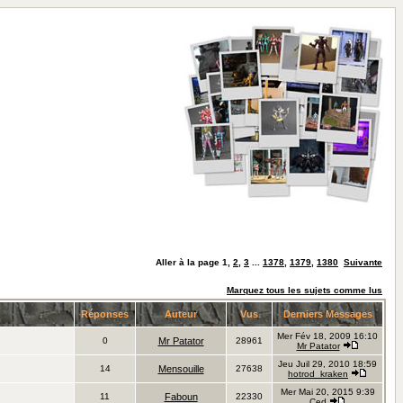
Aller à la page
1
,
2
,
3
...
1378
,
1379
,
1380
Suivante
Marquez tous les sujets comme lus
Réponses
Auteur
Vus
Derniers Messages
Mer Fév 18, 2009 16:10
0
Mr Patator
28961
Mr Patator
Jeu Juil 29, 2010 18:59
14
Mensouille
27638
hotrod_kraken
Mer Mai 20, 2015 9:39
11
Faboun
22330
Ced