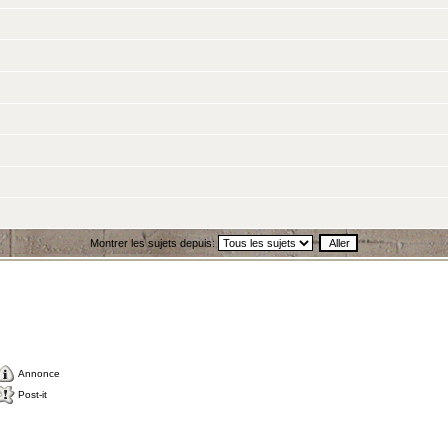
Montrer les sujets depuis:
Annonce
Post-it