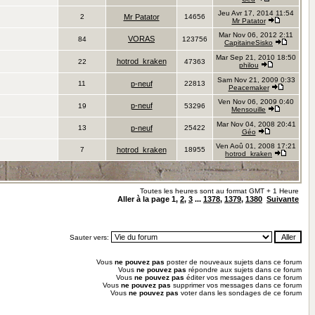
Jeu Avr 17, 2014 11:54
2
Mr Patator
14656
Mr Patator
Mar Nov 06, 2012 2:11
VORAS
84
123756
CapitaineSisko
Mar Sep 21, 2010 18:50
hotrod_kraken
22
47363
philou
Sam Nov 21, 2009 0:33
11
p-neuf
22813
Peacemaker
Ven Nov 06, 2009 0:40
p-neuf
19
53296
Mensouille
Mar Nov 04, 2008 20:41
13
p-neuf
25422
Géo
Ven Aoû 01, 2008 17:21
7
hotrod_kraken
18955
hotrod_kraken
Toutes les heures sont au format GMT + 1 Heure
Aller à la page
1
,
2
,
3
...
1378
,
1379
,
1380
Suivante
Sauter vers:
Vous
ne pouvez pas
poster de nouveaux sujets dans ce forum
Vous
ne pouvez pas
répondre aux sujets dans ce forum
Vous
ne pouvez pas
éditer vos messages dans ce forum
Vous
ne pouvez pas
supprimer vos messages dans ce forum
Vous
ne pouvez pas
voter dans les sondages de ce forum