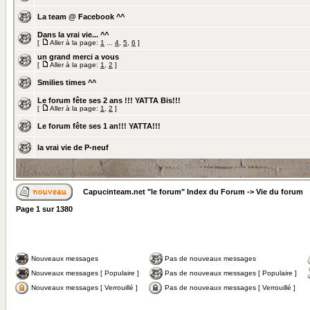
La team @ Facebook ^^
Dans la vrai vie... ^^
[
Aller à la page:
1
...
4
,
5
,
6
]
un grand merci a vous
[
Aller à la page:
1
,
2
]
Smilies times ^^
Le forum fête ses 2 ans !!! YATTA Bis!!!
[
Aller à la page:
1
,
2
]
Le forum fête ses 1 an!!! YATTA!!!
la vrai vie de P-neuf
Capucinteam.net "le forum" Index du Forum
->
Vie du forum
Page
1
sur
1380
Nouveaux messages
Pas de nouveaux messages
Nouveaux messages [ Populaire ]
Pas de nouveaux messages [ Populaire ]
Nouveaux messages [ Verrouillé ]
Pas de nouveaux messages [ Verrouillé ]