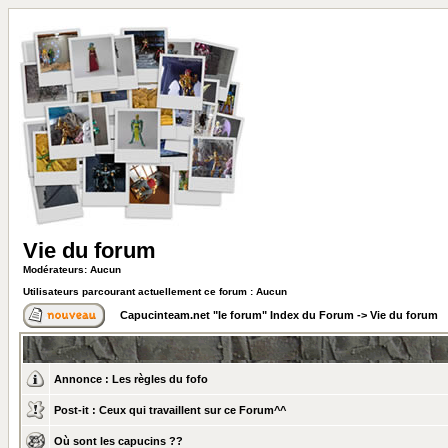
Vie du forum
Modérateurs: Aucun
Utilisateurs parcourant actuellement ce forum : Aucun
Capucinteam.net "le forum" Index du Forum
->
Vie du forum
Annonce :
Les règles du fofo
Post-it :
Ceux qui travaillent sur ce Forum^^
Où sont les capucins ??