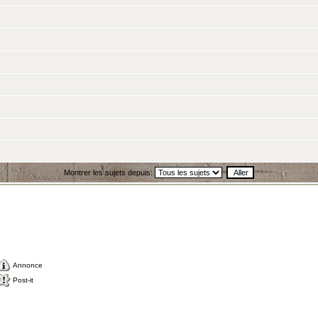
Montrer les sujets depuis:
Annonce
Post-it