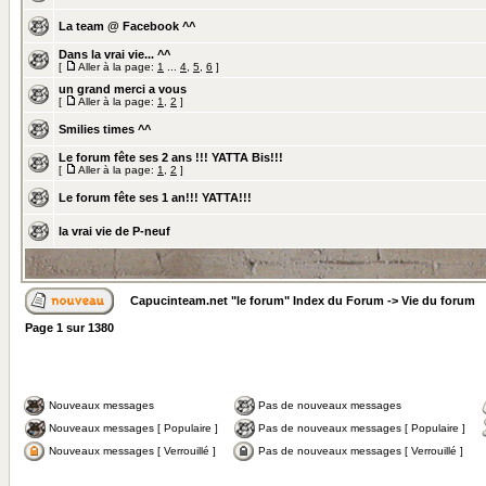
La team @ Facebook ^^
Dans la vrai vie... ^^
[
Aller à la page:
1
...
4
,
5
,
6
]
un grand merci a vous
[
Aller à la page:
1
,
2
]
Smilies times ^^
Le forum fête ses 2 ans !!! YATTA Bis!!!
[
Aller à la page:
1
,
2
]
Le forum fête ses 1 an!!! YATTA!!!
la vrai vie de P-neuf
Capucinteam.net "le forum" Index du Forum
->
Vie du forum
Page
1
sur
1380
Nouveaux messages
Pas de nouveaux messages
Nouveaux messages [ Populaire ]
Pas de nouveaux messages [ Populaire ]
Nouveaux messages [ Verrouillé ]
Pas de nouveaux messages [ Verrouillé ]