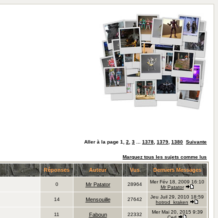
Aller à la page
1
,
2
,
3
...
1378
,
1379
,
1380
Suivante
Marquez tous les sujets comme lus
Réponses
Auteur
Vus
Derniers Messages
Mer Fév 18, 2009 16:10
0
Mr Patator
28964
Mr Patator
Jeu Juil 29, 2010 18:59
14
Mensouille
27642
hotrod_kraken
Mer Mai 20, 2015 9:39
11
Faboun
22332
Ced