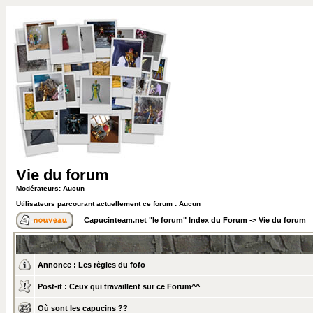
Vie du forum
Modérateurs: Aucun
Utilisateurs parcourant actuellement ce forum : Aucun
Capucinteam.net "le forum" Index du Forum
->
Vie du forum
Annonce :
Les règles du fofo
Post-it :
Ceux qui travaillent sur ce Forum^^
Où sont les capucins ??