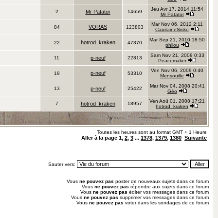
Jeu Avr 17, 2014 11:54
2
Mr Patator
14659
Mr Patator
Mar Nov 06, 2012 2:11
VORAS
84
123803
CapitaineSisko
Mar Sep 21, 2010 18:50
hotrod_kraken
22
47370
philou
Sam Nov 21, 2009 0:33
11
p-neuf
22813
Peacemaker
Ven Nov 06, 2009 0:40
p-neuf
19
53310
Mensouille
Mar Nov 04, 2008 20:41
13
p-neuf
25422
Géo
Ven Aoû 01, 2008 17:21
7
hotrod_kraken
18957
hotrod_kraken
Toutes les heures sont au format GMT + 1 Heure
Aller à la page
1
,
2
,
3
...
1378
,
1379
,
1380
Suivante
Sauter vers:
Vous
ne pouvez pas
poster de nouveaux sujets dans ce forum
Vous
ne pouvez pas
répondre aux sujets dans ce forum
Vous
ne pouvez pas
éditer vos messages dans ce forum
Vous
ne pouvez pas
supprimer vos messages dans ce forum
Vous
ne pouvez pas
voter dans les sondages de ce forum