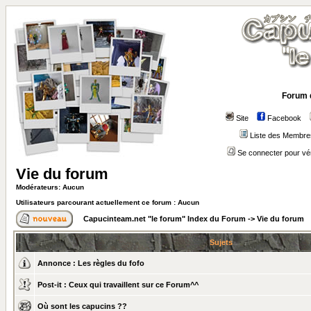
Forum 
Site
Facebook
Liste des Membre
Se connecter pour vé
Vie du forum
Modérateurs: Aucun
Utilisateurs parcourant actuellement ce forum : Aucun
Capucinteam.net "le forum" Index du Forum
->
Vie du forum
Sujets
Annonce :
Les règles du fofo
Post-it :
Ceux qui travaillent sur ce Forum^^
Où sont les capucins ??