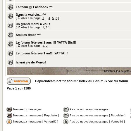
La team @ Facebook ^^
Dans la vrai vie... ^^
[
Aller à la page:
1
...
4
,
5
,
6
]
un grand merci a vous
[
Aller à la page:
1
,
2
]
Smilies times ^^
Le forum fête ses 2 ans !!! YATTA Bis!!!
[
Aller à la page:
1
,
2
]
Le forum fête ses 1 an!!! YATTA!!!
la vrai vie de P-neuf
Montrer les sujets
Capucinteam.net "le forum" Index du Forum
->
Vie du forum
Page
1
sur
1380
Nouveaux messages
Pas de nouveaux messages
Nouveaux messages [ Populaire ]
Pas de nouveaux messages [ Populaire ]
Nouveaux messages [ Verrouillé ]
Pas de nouveaux messages [ Verrouillé ]