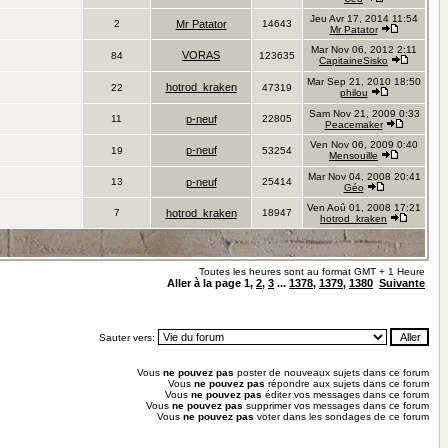
Jeu Avr 17, 2014 11:54
2
Mr Patator
14643
Mr Patator
Mar Nov 06, 2012 2:11
VORAS
84
123635
CapitaineSisko
Mar Sep 21, 2010 18:50
hotrod_kraken
22
47319
philou
Sam Nov 21, 2009 0:33
11
p-neuf
22805
Peacemaker
Ven Nov 06, 2009 0:40
p-neuf
19
53254
Mensouille
Mar Nov 04, 2008 20:41
13
p-neuf
25414
Géo
Ven Aoû 01, 2008 17:21
7
hotrod_kraken
18947
hotrod_kraken
Toutes les heures sont au format GMT + 1 Heure
Aller à la page
1
,
2
,
3
...
1378
,
1379
,
1380
Suivante
Sauter vers:
Vous
ne pouvez pas
poster de nouveaux sujets dans ce forum
Vous
ne pouvez pas
répondre aux sujets dans ce forum
Vous
ne pouvez pas
éditer vos messages dans ce forum
Vous
ne pouvez pas
supprimer vos messages dans ce forum
Vous
ne pouvez pas
voter dans les sondages de ce forum