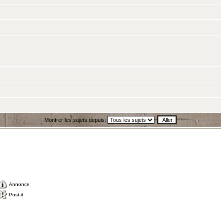
Montrer les sujets depuis:
Annonce
Post-it