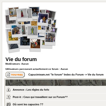
Vie du forum
Modérateurs: Aucun
Utilisateurs parcourant actuellement ce forum : Aucun
Capucinteam.net "le forum" Index du Forum
->
Vie du forum
Annonce :
Les règles du fofo
Post-it :
Ceux qui travaillent sur ce Forum^^
Où sont les capucins ??