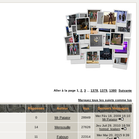
Aller à la page
1
,
2
,
3
...
1378
,
1379
,
1380
Suivante
Marquez tous les sujets comme lus
Réponses
Auteur
Vus
Derniers Messages
Mer Fév 18, 2009 16:10
0
Mr Patator
28949
Mr Patator
Jeu Juil 29, 2010 18:59
14
Mensouille
27626
hotrod_kraken
Mer Mai 20, 2015 9:39
11
Faboun
22314
Ced