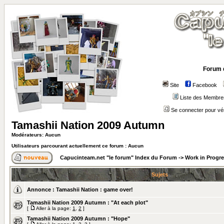
Forum 
Site
Facebook
Liste des Membre
Se connecter pour vé
Tamashii Nation 2009 Autumn
Modérateurs: Aucun
Utilisateurs parcourant actuellement ce forum : Aucun
Capucinteam.net "le forum" Index du Forum
->
Work in Progr
Sujets
Annonce :
Tamashii Nation : game over!
Tamashii Nation 2009 Autumn : "At each plot"
[
Aller à la page:
1
,
2
]
Tamashii Nation 2009 Autumn : "Hope"