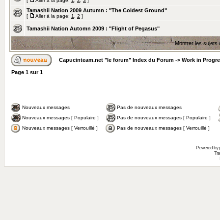
[
Aller à la page:
1
,
2
,
3
]
Tamashii Nation 2009 Autumn : "The Coldest Ground"
[
Aller à la page:
1
,
2
]
Tamashii Nation Automn 2009 : "Flight of Pegasus"
Montrer les sujets
Capucinteam.net "le forum" Index du Forum
->
Work in Progr
Page
1
sur
1
Nouveaux messages
Pas de nouveaux messages
Nouveaux messages [ Populaire ]
Pas de nouveaux messages [ Populaire ]
Nouveaux messages [ Verrouillé ]
Pas de nouveaux messages [ Verrouillé ]
Powered by
Tra