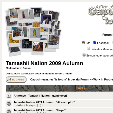
Forum 
Site
Facebook
Liste des Membre
Se connecter pour vé
Tamashii Nation 2009 Autumn
Modérateurs: Aucun
Utilisateurs parcourant actuellement ce forum : Aucun
Capucinteam.net "le forum" Index du Forum
->
Work in Progr
Sujets
Annonce :
Tamashii Nation : game over!
Tamashii Nation 2009 Autumn : "At each plot"
[
Aller à la page:
1
,
2
]
Tamashii Nation 2009 Autumn : "Hope"