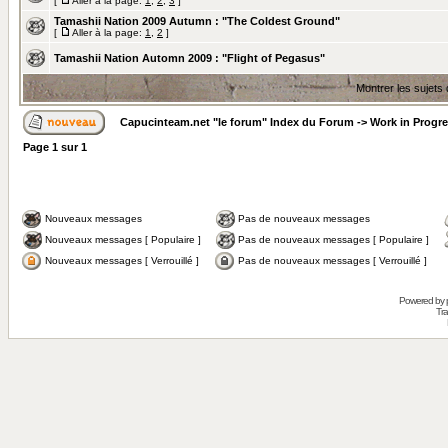
[
Aller à la page:
1
,
2
,
3
]
Tamashii Nation 2009 Autumn : "The Coldest Ground"
[
Aller à la page:
1
,
2
]
Tamashii Nation Automn 2009 : "Flight of Pegasus"
Montrer les sujets
Capucinteam.net "le forum" Index du Forum
->
Work in Progr
Page
1
sur
1
Nouveaux messages
Pas de nouveaux messages
Nouveaux messages [ Populaire ]
Pas de nouveaux messages [ Populaire ]
Nouveaux messages [ Verrouillé ]
Pas de nouveaux messages [ Verrouillé ]
Powered by
Tra