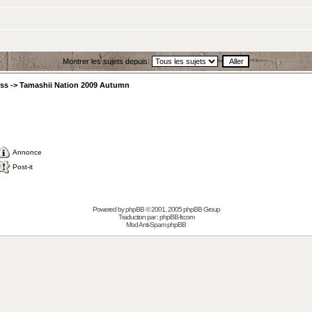
Montrer les sujets depuis:
ess
->
Tamashii Nation 2009 Autumn
Annonce
Post-it
Powered by
phpBB
© 2001, 2005 phpBB Group
Traduction par :
phpBB-fr.com
Mod Anti-Spam phpBB