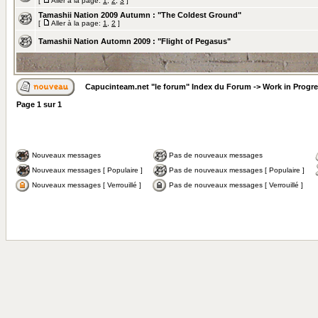
[
Aller à la page:
1
,
2
,
3
]
Tamashii Nation 2009 Autumn : "The Coldest Ground"
[
Aller à la page:
1
,
2
]
Tamashii Nation Automn 2009 : "Flight of Pegasus"
Capucinteam.net "le forum" Index du Forum
->
Work in Progr
Page
1
sur
1
Nouveaux messages
Pas de nouveaux messages
Nouveaux messages [ Populaire ]
Pas de nouveaux messages [ Populaire ]
Nouveaux messages [ Verrouillé ]
Pas de nouveaux messages [ Verrouillé ]