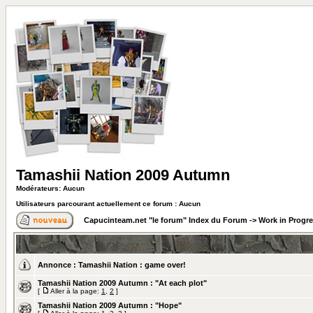
Tamashii Nation 2009 Autumn
Modérateurs: Aucun
Utilisateurs parcourant actuellement ce forum : Aucun
Capucinteam.net "le forum" Index du Forum
->
Work in Progr
Annonce :
Tamashii Nation : game over!
Tamashii Nation 2009 Autumn : "At each plot"
[
Aller à la page:
1
,
2
]
Tamashii Nation 2009 Autumn : "Hope"