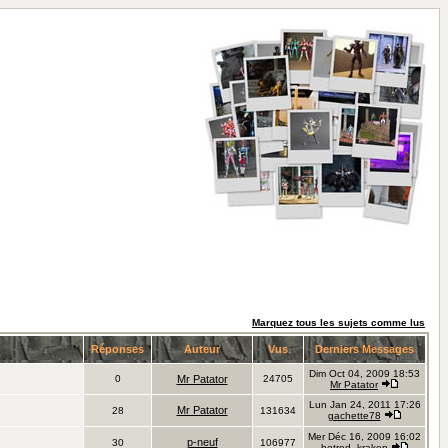
Marquez tous les sujets comme lus
Réponses
Auteur
Vus
Derniers Messages
Dim Oct 04, 2009 18:53
0
Mr Patator
24705
Mr Patator
Lun Jan 24, 2011 17:26
Mr Patator
28
131634
gachette78
Mer Déc 16, 2009 16:02
p-neuf
30
106977
hotrod_kraken