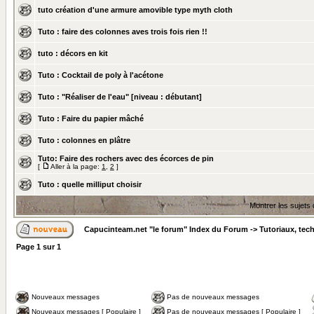
tuto création d'une armure amovible type myth cloth
Tuto : faire des colonnes aves trois fois rien !!
tuto : décors en kit
Tuto : Cocktail de poly à l'acétone
Tuto : "Réaliser de l'eau" [niveau : débutant]
Tuto : Faire du papier mâché
Tuto : colonnes en plâtre
Tuto: Faire des rochers avec des écorces de pin
[
Aller à la page:
1
,
2
]
Tuto : quelle milliput choisir
Montrer les sujets
Capucinteam.net "le forum" Index du Forum
->
Tutoriaux, tec
Page
1
sur
1
Nouveaux messages
Pas de nouveaux messages
Nouveaux messages [ Populaire ]
Pas de nouveaux messages [ Populaire ]