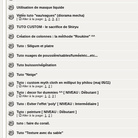
Utilisation de masque liquide
Vidéo tuto "eau/vagues" (diorama mecha)
[
Aller à la page:
1
,
2
,
3
,
4
]
TUTO CUSTOM - le sacrifice de Shiryu
Création de colonnes : la méthode "Roukine" ^^
Tuto : Siligum et platre
Tuto nuages de poussière/sables/fumée/etc...etc...
Tuto buisson/végétation
Tuto "Neige"
Tuto : custom myth cloth en milliput by philou (maj 05/11)
[
Aller à la page:
1
,
2
]
Tuto : decor for dummies ^^ [ NIVEAU : Débutant ]
[
Aller à la page:
1
,
2
,
3
]
Tuto : Eviter l'effet 'poly' [ NIVEAU : Intermédiaire ]
Tuto : peinture [ NIVEAU : Débutant ]
[
Aller à la page:
1
,
2
]
tuto : faire du corail.
Tuto "Texture avec du sable"