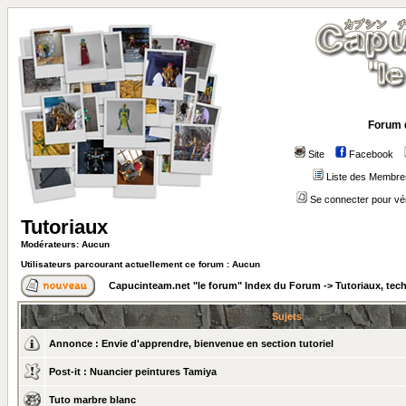
Forum 
Site
Facebook
Liste des Membre
Se connecter pour vé
Tutoriaux
Modérateurs: Aucun
Utilisateurs parcourant actuellement ce forum : Aucun
Capucinteam.net "le forum" Index du Forum
->
Tutoriaux, tec
Sujets
Annonce :
Envie d'apprendre, bienvenue en section tutoriel
Post-it :
Nuancier peintures Tamiya
Tuto marbre blanc