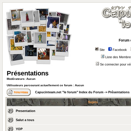
Forum 
Site
Facebook
Liste des Membre
Se connecter pour vé
Présentations
Modérateurs: Aucun
Utilisateurs parcourant actuellement ce forum : Aucun
Capucinteam.net "le forum" Index du Forum
->
Présentations
Sujets
Presentation
Salut a tous
YOP