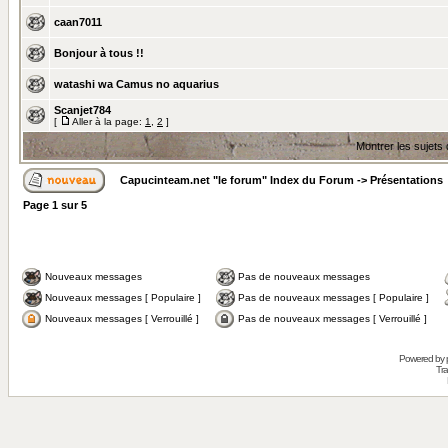
caan7011
Bonjour à tous !!
watashi wa Camus no aquarius
Scanjet784
[
Aller à la page:
1
,
2
]
Montrer les sujets
Capucinteam.net "le forum" Index du Forum
->
Présentations
Page
1
sur
5
Nouveaux messages
Pas de nouveaux messages
Nouveaux messages [ Populaire ]
Pas de nouveaux messages [ Populaire ]
Nouveaux messages [ Verrouillé ]
Pas de nouveaux messages [ Verrouillé ]
Powered by
Tra