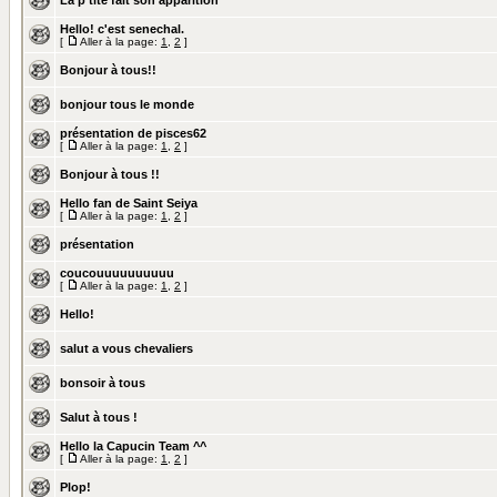
La p'tite fait son apparition
Hello! c'est senechal.
[
Aller à la page:
1
,
2
]
Bonjour à tous!!
bonjour tous le monde
présentation de pisces62
[
Aller à la page:
1
,
2
]
Bonjour à tous !!
Hello fan de Saint Seiya
[
Aller à la page:
1
,
2
]
présentation
coucouuuuuuuuuu
[
Aller à la page:
1
,
2
]
Hello!
salut a vous chevaliers
bonsoir à tous
Salut à tous !
Hello la Capucin Team ^^
[
Aller à la page:
1
,
2
]
Plop!