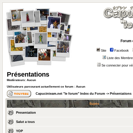
Forum 
Site
Facebook
Liste des Membre
Se connecter pour vé
Présentations
Modérateurs: Aucun
Utilisateurs parcourant actuellement ce forum : Aucun
Capucinteam.net "le forum" Index du Forum
->
Présentations
Sujets
Presentation
Salut a tous
YOP