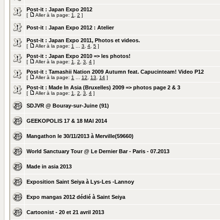
Post-it :
Japan Expo 2012
[
Aller à la page:
1
,
2
]
Post-it :
Japan Expo 2012 : Atelier
Post-it :
Japan Expo 2011, Photos et videos.
[
Aller à la page:
1
...
3
,
4
,
5
]
Post-it :
Japan Expo 2010 => les photos!
[
Aller à la page:
1
,
2
,
3
,
4
]
Post-it :
Tamashii Nation 2009 Autumn feat. Capucinteam! Video P12
[
Aller à la page:
1
...
12
,
13
,
14
]
Post-it :
Made In Asia (Bruxelles) 2009 => photos page 2 & 3
[
Aller à la page:
1
,
2
,
3
,
4
]
SDJVR @ Bouray-sur-Juine (91)
GEEKOPOLIS 17 & 18 MAI 2014
Mangathon le 30/11/2013 à Merville(59660)
World Sanctuary Tour @ Le Dernier Bar - Paris - 07.2013
Made in asia 2013
Exposition Saint Seiya à Lys-Les -Lannoy
Expo mangas 2012 dédié à Saint Seiya
Cartoonist - 20 et 21 avril 2013