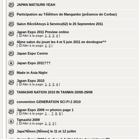
JAPAN MATSURII YEAH
Participation au Téléthon de Manganko (présence de Corbac)
Salon RécréAtoys à Servins(62) le 25 Septembre 2011
Japan Expo 2011 Preview online
[
Aller à la page:
1
,
2
,
3
,
4
]
4ème salon du jouet les 4 et 5 juin 2011 en dordogne^^
[
Aller à la page:
1
,
2
]
Japan Expo Centre
Japan Expo 2011???
Made in Asia Nighr
Japan Expo 2010
[
Aller à la page:
1
,
2
,
3
,
4
]
TAMASHII NATION 2010 IN TAIWAN 20/08-29/08
convention GENERATION SCI FI 2 2010
Japan Expo 2009 => photos page 1
[
Aller à la page:
1
...
7
,
8
,
9
]
Tamashii 2009
[
Aller à la page:
1
,
2
,
3
]
Japa'Nîmes [Nîmes] le 11 et 12 juillet