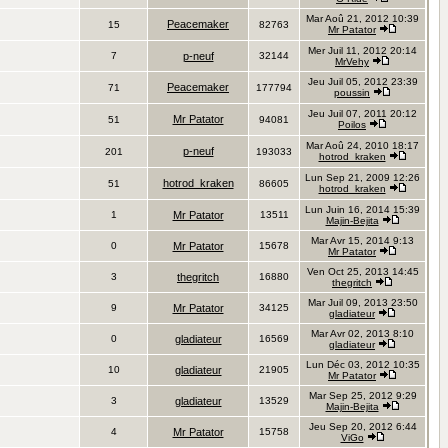
Mar Aoû 21, 2012 10:39
Peacemaker
15
82763
Mr Patator
Mer Juil 11, 2012 20:14
7
p-neuf
32144
MrVehy
Jeu Juil 05, 2012 23:39
Peacemaker
71
177794
poussin
Jeu Juil 07, 2011 20:12
Mr Patator
51
94081
Poilos
Mar Aoû 24, 2010 18:17
p-neuf
201
193033
hotrod_kraken
Lun Sep 21, 2009 12:26
hotrod_kraken
51
86605
hotrod_kraken
Lun Juin 16, 2014 15:39
1
Mr Patator
13511
Majin-Bejita
Mar Avr 15, 2014 9:13
0
Mr Patator
15678
Mr Patator
Ven Oct 25, 2013 14:45
3
thegritch
16880
thegritch
Mar Juil 09, 2013 23:50
9
Mr Patator
34125
gladiateur
Mar Avr 02, 2013 8:10
0
gladiateur
16569
gladiateur
Lun Déc 03, 2012 10:35
10
gladiateur
21905
Mr Patator
Mar Sep 25, 2012 9:29
3
gladiateur
13529
Majin-Bejita
Jeu Sep 20, 2012 6:44
4
Mr Patator
15758
ViGo