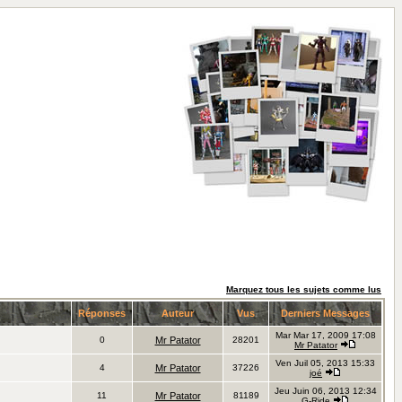
Marquez tous les sujets comme lus
Réponses
Auteur
Vus
Derniers Messages
Mar Mar 17, 2009 17:08
0
Mr Patator
28201
Mr Patator
Ven Juil 05, 2013 15:33
4
Mr Patator
37226
joé
Jeu Juin 06, 2013 12:34
11
Mr Patator
81189
G-Ride