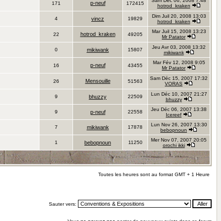
Sam Déc 06, 2008 7:48
p-neuf
171
172415
hotrod_kraken
Dim Juil 20, 2008 13:03
4
vincz
19829
hotrod_kraken
Mar Juil 15, 2008 13:23
hotrod_kraken
22
49205
Mr Patator
Jeu Avr 03, 2008 13:32
0
mikiwank
15807
mikiwank
Mar Fév 12, 2008 9:05
p-neuf
16
43455
Mr Patator
Sam Déc 15, 2007 17:32
Mensouille
26
51563
VORAS
Lun Déc 10, 2007 21:27
9
bhuzzy
22509
bhuzzy
Jeu Déc 06, 2007 13:38
9
p-neuf
22558
Icereef
Lun Nov 26, 2007 13:30
7
mikiwank
17878
bebopnoun
Mer Nov 07, 2007 20:05
1
bebopnoun
11250
orochi ikki
Toutes les heures sont au format GMT + 1 Heure
Sauter vers: