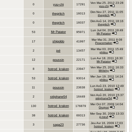
Ven Mai 25, 2012 23:28
0
yuu-chi
17291
yuu-chi
Dim Nov 27, 2011 11:05
0
thegritch
16013
thegritch
Dim Aoû 14, 2011 18:16
0
thegritch
16037
thegritch
Lun Juil 04, 2011 19:49
Mr Patator
53
95971
Mr Patator
Mar Mai 31, 2011 8:08
shigoldo
17
41997
Peacemaker
Mar Mai 03, 2011 15:49
2
joé
13457
philou
Lun Avr 18, 2011 16:30
12
poussin
22171
Mr Patator
Ven Mar 25, 2011 16:33
8
hotrod_kraken
23947
MrVehy
Mer Jan 19, 2011 14:24
hotrod_kraken
53
93014
philou
Lun Aoû 23, 2010 12:49
11
poussin
23638
hotrod_kraken
Ven Aoû 20, 2010 15:37
2
stéphane54
16449
stéphane54
Mer Oct 07, 2009 14:04
hotrod_kraken
130
176879
Grujnot
Mer Sep 30, 2009 13:33
hotrod_kraken
38
69313
p-neuf
Jeu Avr 16, 2009 17:03
3
saga23
27736
hotrod_kraken