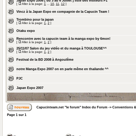
Japan Expo 2008 [ du 3 au 6 Juillet ] liste des visiteurs P1
[
Aller à la page:
1
...
10
,
11
,
12
]
Vincz à la Japan Expo en compagnie de la Capucin Team !
Trombino pour la japan
[
Aller à la page:
1
,
2
]
Otaku expo
Rencontre avec la capucin team à la manga expo by 6mon!
[
Aller à la page:
1
,
2
]
25/11/07 Salon du jeu vidéo et du manga à TOULOUSE^^
[
Aller à la page:
1
,
2
]
Festival de la BD 2008 à Angoulême
notre Manga Expo 2007 on en parle même en thailande ^^
PJC
Japan Expo 2007
Capucinteam.net "le forum" Index du Forum
->
Conventions &
Page
1
sur
1