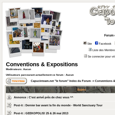
Forum 
Site
Facebook
Liste des Membre
Se connecter pour vé
Conventions & Expositions
Modérateurs: Aucun
Utilisateurs parcourant actuellement ce forum : Aucun
Capucinteam.net "le forum" Index du Forum
->
Conventions &
Sujets
Annonce :
C'est arrivé près de chez vous ^^
Post-it :
Dernier bar avant la fin du monde - World Sanctuary Tour
Post-it :
GEEKOPOLIS! 25 & 26 mai 2013