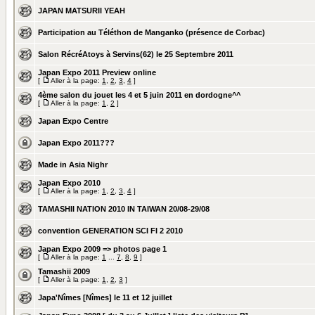
JAPAN MATSURII YEAH
Participation au Téléthon de Manganko (présence de Corbac)
Salon RécréAtoys à Servins(62) le 25 Septembre 2011
Japan Expo 2011 Preview online
[
Aller à la page:
1
,
2
,
3
,
4
]
4ème salon du jouet les 4 et 5 juin 2011 en dordogne^^
[
Aller à la page:
1
,
2
]
Japan Expo Centre
Japan Expo 2011???
Made in Asia Nighr
Japan Expo 2010
[
Aller à la page:
1
,
2
,
3
,
4
]
TAMASHII NATION 2010 IN TAIWAN 20/08-29/08
convention GENERATION SCI FI 2 2010
Japan Expo 2009 => photos page 1
[
Aller à la page:
1
...
7
,
8
,
9
]
Tamashii 2009
[
Aller à la page:
1
,
2
,
3
]
Japa'Nîmes [Nîmes] le 11 et 12 juillet