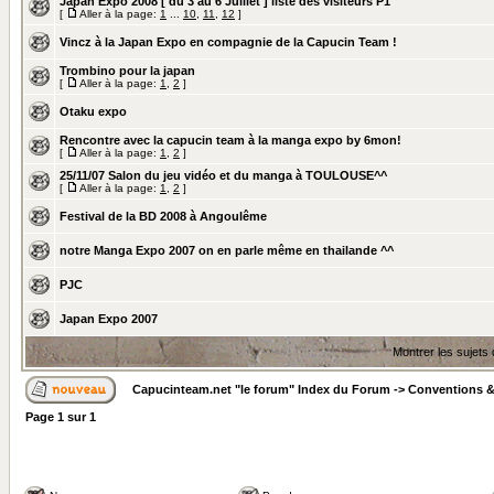
Japan Expo 2008 [ du 3 au 6 Juillet ] liste des visiteurs P1
[
Aller à la page:
1
...
10
,
11
,
12
]
Vincz à la Japan Expo en compagnie de la Capucin Team !
Trombino pour la japan
[
Aller à la page:
1
,
2
]
Otaku expo
Rencontre avec la capucin team à la manga expo by 6mon!
[
Aller à la page:
1
,
2
]
25/11/07 Salon du jeu vidéo et du manga à TOULOUSE^^
[
Aller à la page:
1
,
2
]
Festival de la BD 2008 à Angoulême
notre Manga Expo 2007 on en parle même en thailande ^^
PJC
Japan Expo 2007
Montrer les sujets
Capucinteam.net "le forum" Index du Forum
->
Conventions &
Page
1
sur
1