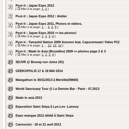
Post-it :
Japan Expo 2012
[
Aller à la page:
1
,
2
]
Post-it :
Japan Expo 2012 : Atelier
Post-it :
Japan Expo 2011, Photos et videos.
[
Aller à la page:
1
...
3
,
4
,
5
]
Post-it :
Japan Expo 2010 => les photos!
[
Aller à la page:
1
,
2
,
3
,
4
]
Post-it :
Tamashii Nation 2009 Autumn feat. Capucinteam! Video P12
[
Aller à la page:
1
...
12
,
13
,
14
]
Post-it :
Made In Asia (Bruxelles) 2009 => photos page 2 & 3
[
Aller à la page:
1
,
2
,
3
,
4
]
SDJVR @ Bouray-sur-Juine (91)
GEEKOPOLIS 17 & 18 MAI 2014
Mangathon le 30/11/2013 à Merville(59660)
World Sanctuary Tour @ Le Dernier Bar - Paris - 07.2013
Made in asia 2013
Exposition Saint Seiya à Lys-Les -Lannoy
Expo mangas 2012 dédié à Saint Seiya
Cartoonist - 20 et 21 avril 2013