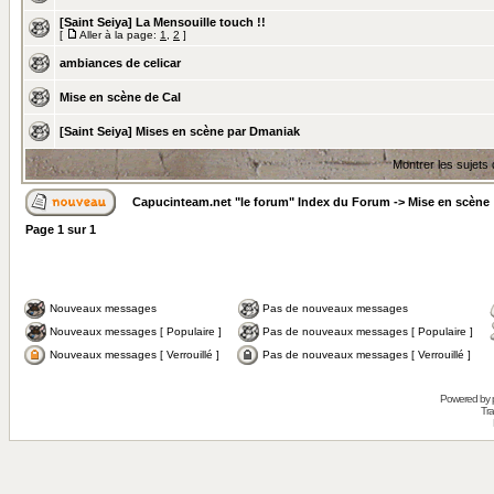
[Saint Seiya] La Mensouille touch !!
[
Aller à la page:
1
,
2
]
ambiances de celicar
Mise en scène de Cal
[Saint Seiya] Mises en scène par Dmaniak
Montrer les sujets
Capucinteam.net "le forum" Index du Forum
->
Mise en scène
Page
1
sur
1
Nouveaux messages
Pas de nouveaux messages
Nouveaux messages [ Populaire ]
Pas de nouveaux messages [ Populaire ]
Nouveaux messages [ Verrouillé ]
Pas de nouveaux messages [ Verrouillé ]
Powered by
Tra