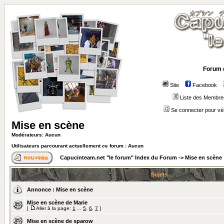
Forum 
Site
Facebook
Liste des Membre
Se connecter pour vé
Mise en scène
Modérateurs: Aucun
Utilisateurs parcourant actuellement ce forum : Aucun
Capucinteam.net "le forum" Index du Forum
->
Mise en scène
Sujets
Annonce :
Mise en scène
Mise en scène de Marie
[
Aller à la page:
1
...
5
,
6
,
7
]
Mise en scène de sparow