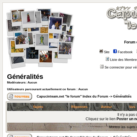
Forum 
Site
Facebook
Liste des Membre
Se connecter pour vé
Généralités
Modérateurs: Aucun
Utilisateurs parcourant actuellement ce forum : Aucun
Capucinteam.net "le forum" Index du Forum
->
Généralités
Sujets
Réponses
Auteur
Vus
Il n'y a pa
Cliquez sur le lien
Poster un n
Montrer les sujets