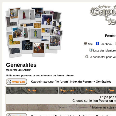
Forum 
Site
Facebook
Liste des Membre
Se connecter pour vé
Généralités
Modérateurs: Aucun
Utilisateurs parcourant actuellement ce forum : Aucun
Capucinteam.net "le forum" Index du Forum
->
Généralités
Sujets
Réponses
Auteur
Vus
Il n'y a pa
Cliquez sur le lien
Poster un n
Montrer les sujets