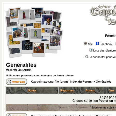
Forum 
Site
Facebook
Liste des Membre
Se connecter pour vé
Généralités
Modérateurs: Aucun
Utilisateurs parcourant actuellement ce forum : Aucun
Capucinteam.net "le forum" Index du Forum
->
Généralités
Sujets
Réponses
Auteur
Vus
Il n'y a pa
Cliquez sur le lien
Poster un n
Montrer les sujets