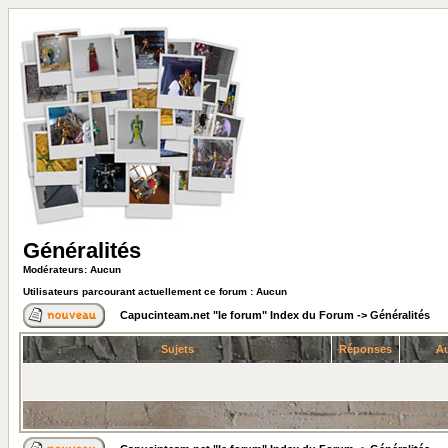
Généralités
Modérateurs: Aucun
Utilisateurs parcourant actuellement ce forum : Aucun
Capucinteam.net "le forum" Index du Forum
->
Généralités
Sujets
Réponses
Au