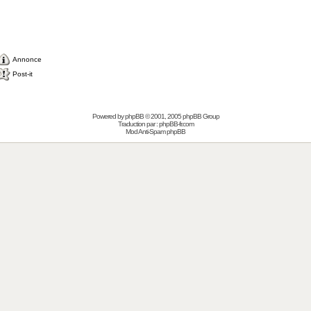
Annonce
Post-it
Powered by
phpBB
© 2001, 2005 phpBB Group
Traduction par :
phpBB-fr.com
Mod Anti-Spam phpBB