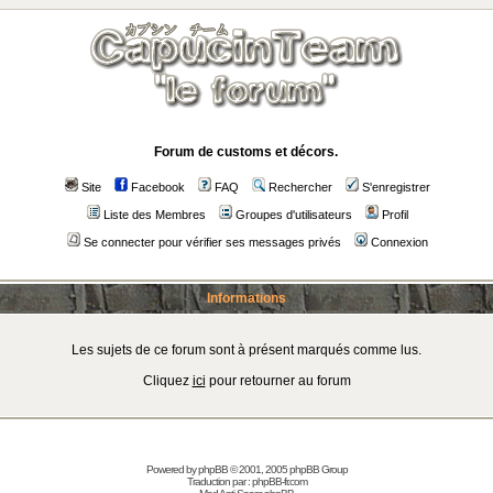
Forum de customs et décors.
Site
Facebook
FAQ
Rechercher
S'enregistrer
Liste des Membres
Groupes d'utilisateurs
Profil
Se connecter pour vérifier ses messages privés
Connexion
Informations
Les sujets de ce forum sont à présent marqués comme lus.
Cliquez
ici
pour retourner au forum
Powered by
phpBB
© 2001, 2005 phpBB Group
Traduction par :
phpBB-fr.com