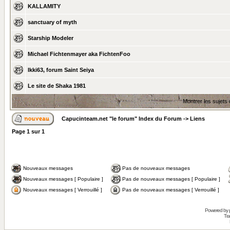
KALLAMITY
sanctuary of myth
Starship Modeler
Michael Fichtenmayer aka FichtenFoo
Ikki63, forum Saint Seiya
Le site de Shaka 1981
Montrer les sujets
Capucinteam.net "le forum" Index du Forum
->
Liens
Page
1
sur
1
Nouveaux messages
Pas de nouveaux messages
Nouveaux messages [ Populaire ]
Pas de nouveaux messages [ Populaire ]
Nouveaux messages [ Verrouillé ]
Pas de nouveaux messages [ Verrouillé ]
Powered by
Tra