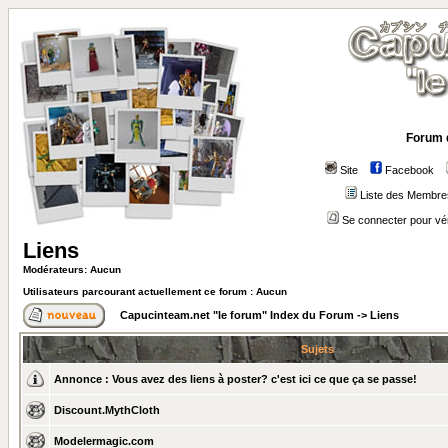
Forum 
Site
Facebook
Liste des Membre
Se connecter pour vé
Liens
Modérateurs: Aucun
Utilisateurs parcourant actuellement ce forum : Aucun
Capucinteam.net "le forum" Index du Forum
->
Liens
Sujets
Annonce :
Vous avez des liens à poster? c'est ici ce que ça se passe!
Discount.MythCloth
Modelermagic.com