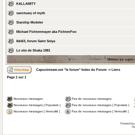
KALLAMITY
sanctuary of myth
Starship Modeler
Michael Fichtenmayer aka FichtenFoo
Ikki63, forum Saint Seiya
Le site de Shaka 1981
Montrer les sujets
Capucinteam.net "le forum" Index du Forum
->
Liens
Page
1
sur
1
Nouveaux messages
Pas de nouveaux messages
Nouveaux messages [ Populaire ]
Pas de nouveaux messages [ Populaire ]
Nouveaux messages [ Verrouillé ]
Pas de nouveaux messages [ Verrouillé ]
Powered by
Tra