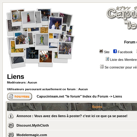
Forum 
Site
Facebook
Liste des Membre
Se connecter pour vé
Liens
Modérateurs: Aucun
Utilisateurs parcourant actuellement ce forum : Aucun
Capucinteam.net "le forum" Index du Forum
->
Liens
Sujets
Annonce :
Vous avez des liens à poster? c'est ici ce que ça se passe!
Discount.MythCloth
Modelermagic.com