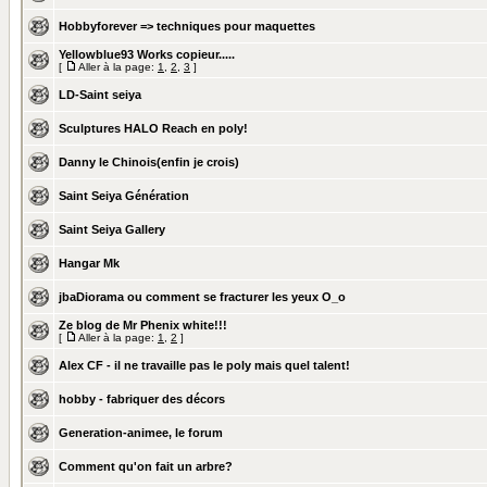
Hobbyforever => techniques pour maquettes
Yellowblue93 Works copieur.....
[
Aller à la page:
1
,
2
,
3
]
LD-Saint seiya
Sculptures HALO Reach en poly!
Danny le Chinois(enfin je crois)
Saint Seiya Génération
Saint Seiya Gallery
Hangar Mk
jbaDiorama ou comment se fracturer les yeux O_o
Ze blog de Mr Phenix white!!!
[
Aller à la page:
1
,
2
]
Alex CF - il ne travaille pas le poly mais quel talent!
hobby - fabriquer des décors
Generation-animee, le forum
Comment qu'on fait un arbre?