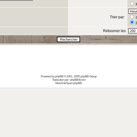
R
Trier par:
C
D
Retourner les
s
Powered by
phpBB
© 2001, 2005 phpBB Group
Traduction par :
phpBB-fr.com
Mod Anti-Spam phpBB