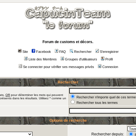
Forum de customs et décors.
Site
Facebook
FAQ
Rechercher
S'enregistrer
Liste des Membres
Groupes d'utilisateurs
Profil
Se connecter pour vérifier ses messages privés
Connexion
Rechercher
ats,
OR
pour déterminer les mots qui peuvent
Rechercher n'importe quel de ces terme
présents dans les résultats. Utilisez * comme un
Rechercher tous les termes
Options de recherche
Rechercher depuis:
R