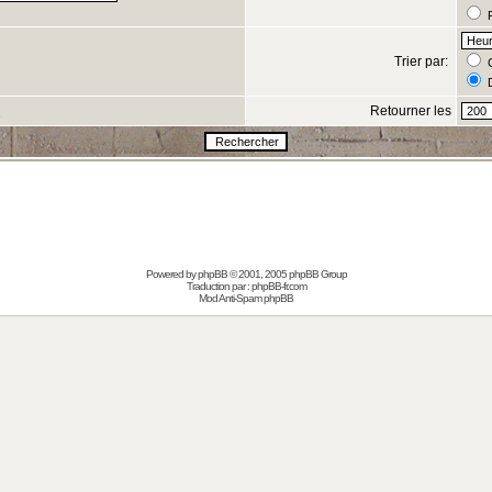
R
Trier par:
C
D
Retourner les
s
Powered by
phpBB
© 2001, 2005 phpBB Group
Traduction par :
phpBB-fr.com
Mod Anti-Spam phpBB