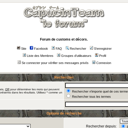
Forum de customs et décors.
Site
Facebook
FAQ
Rechercher
S'enregistrer
Liste des Membres
Groupes d'utilisateurs
Profil
Se connecter pour vérifier ses messages privés
Connexion
Rechercher
ats,
OR
pour déterminer les mots qui peuvent
Rechercher n'importe quel de ces terme
présents dans les résultats. Utilisez * comme un
Rechercher tous les termes
Options de recherche
Rechercher depuis:
R