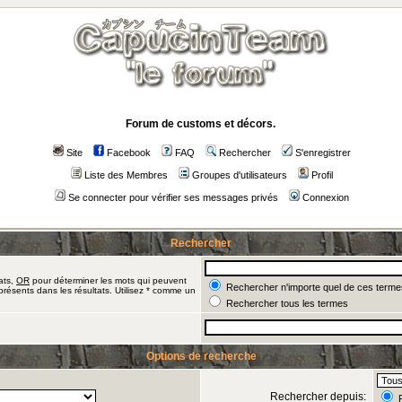
Forum de customs et décors.
Site
Facebook
FAQ
Rechercher
S'enregistrer
Liste des Membres
Groupes d'utilisateurs
Profil
Se connecter pour vérifier ses messages privés
Connexion
Rechercher
ats,
OR
pour déterminer les mots qui peuvent
Rechercher n'importe quel de ces terme
présents dans les résultats. Utilisez * comme un
Rechercher tous les termes
Options de recherche
Rechercher depuis:
R