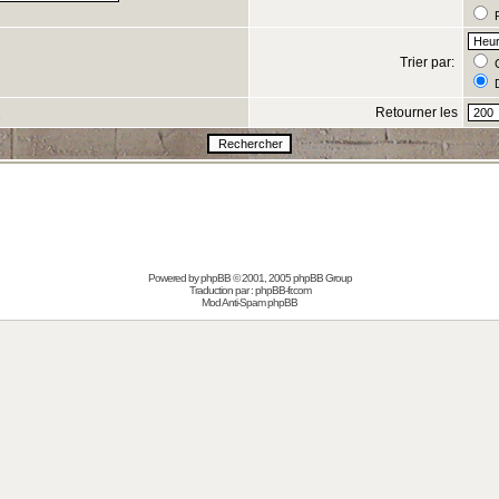
R
Trier par:
C
D
Retourner les
s
Powered by
phpBB
© 2001, 2005 phpBB Group
Traduction par :
phpBB-fr.com
Mod Anti-Spam phpBB