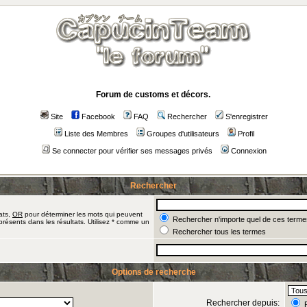
Forum de customs et décors.
Site
Facebook
FAQ
Rechercher
S'enregistrer
Liste des Membres
Groupes d'utilisateurs
Profil
Se connecter pour vérifier ses messages privés
Connexion
Rechercher
ats,
OR
pour déterminer les mots qui peuvent
Rechercher n'importe quel de ces terme
présents dans les résultats. Utilisez * comme un
Rechercher tous les termes
Options de recherche
Rechercher depuis:
R