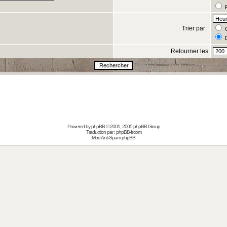
R
Trier par:
C
D
Retourner les
s
Powered by
phpBB
© 2001, 2005 phpBB Group
Traduction par :
phpBB-fr.com
Mod Anti-Spam phpBB