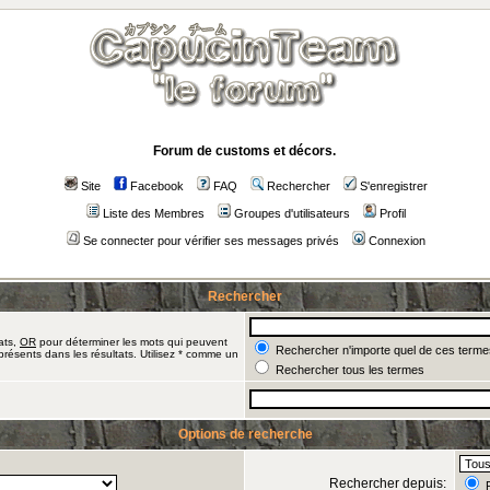
Forum de customs et décors.
Site
Facebook
FAQ
Rechercher
S'enregistrer
Liste des Membres
Groupes d'utilisateurs
Profil
Se connecter pour vérifier ses messages privés
Connexion
Rechercher
ats,
OR
pour déterminer les mots qui peuvent
Rechercher n'importe quel de ces terme
présents dans les résultats. Utilisez * comme un
Rechercher tous les termes
Options de recherche
Rechercher depuis:
R