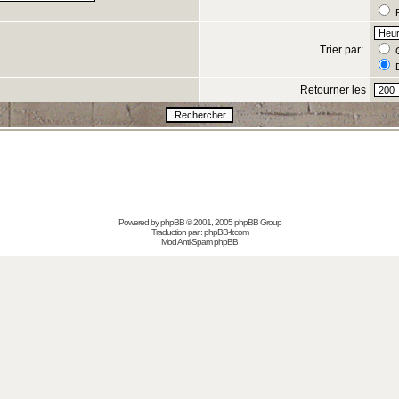
R
Trier par:
C
D
Retourner les
s
Powered by
phpBB
© 2001, 2005 phpBB Group
Traduction par :
phpBB-fr.com
Mod Anti-Spam phpBB