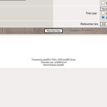
R
Trier par:
C
D
Retourner les
s
Powered by
phpBB
© 2001, 2005 phpBB Group
Traduction par :
phpBB-fr.com
Mod Anti-Spam phpBB