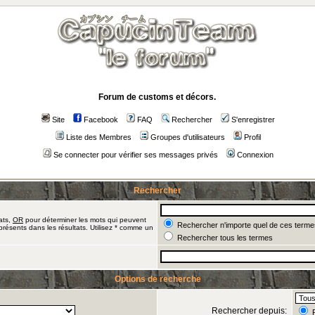
Forum de customs et décors.
Site
Facebook
FAQ
Rechercher
S'enregistrer
Liste des Membres
Groupes d'utilisateurs
Profil
Se connecter pour vérifier ses messages privés
Connexion
Rechercher
ats,
OR
pour déterminer les mots qui peuvent
Rechercher n'importe quel de ces terme
présents dans les résultats. Utilisez * comme un
Rechercher tous les termes
Options de recherche
Rechercher depuis:
R