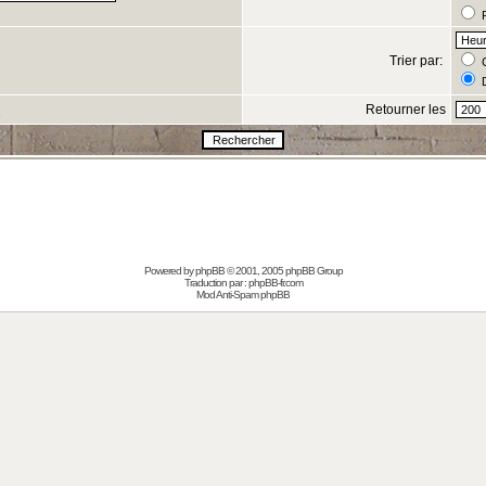
R
Trier par:
C
D
Retourner les
s
Powered by
phpBB
© 2001, 2005 phpBB Group
Traduction par :
phpBB-fr.com
Mod Anti-Spam phpBB