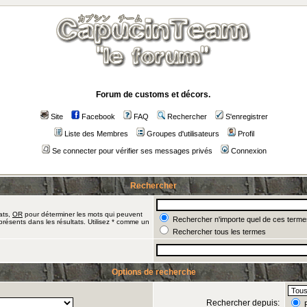
Forum de customs et décors.
Site
Facebook
FAQ
Rechercher
S'enregistrer
Liste des Membres
Groupes d'utilisateurs
Profil
Se connecter pour vérifier ses messages privés
Connexion
Rechercher
ats,
OR
pour déterminer les mots qui peuvent
Rechercher n'importe quel de ces terme
présents dans les résultats. Utilisez * comme un
Rechercher tous les termes
Options de recherche
Rechercher depuis:
R