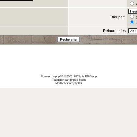
R
Trier par:
C
D
Retourner les
s
Powered by
phpBB
© 2001, 2005 phpBB Group
Traduction par :
phpBB-fr.com
Mod Anti-Spam phpBB