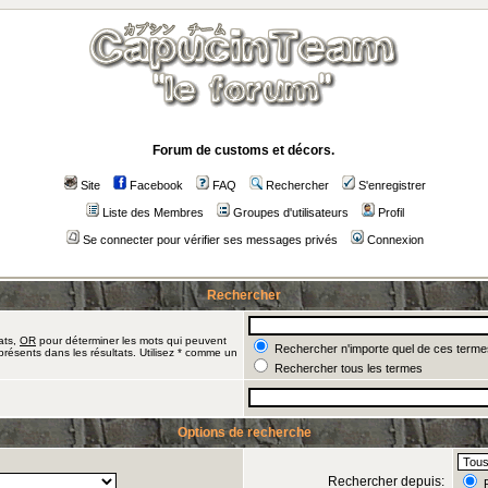
Forum de customs et décors.
Site
Facebook
FAQ
Rechercher
S'enregistrer
Liste des Membres
Groupes d'utilisateurs
Profil
Se connecter pour vérifier ses messages privés
Connexion
Rechercher
ats,
OR
pour déterminer les mots qui peuvent
Rechercher n'importe quel de ces terme
présents dans les résultats. Utilisez * comme un
Rechercher tous les termes
Options de recherche
Rechercher depuis:
R