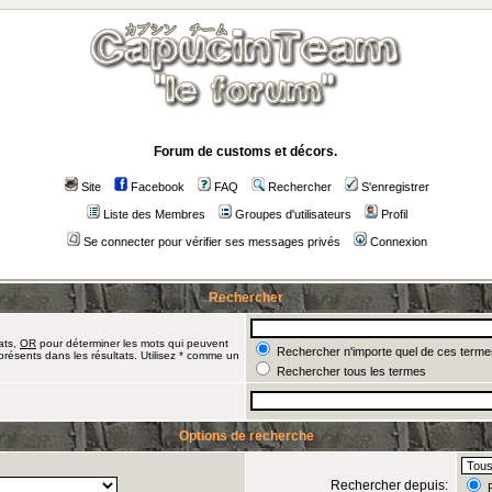
Forum de customs et décors.
Site
Facebook
FAQ
Rechercher
S'enregistrer
Liste des Membres
Groupes d'utilisateurs
Profil
Se connecter pour vérifier ses messages privés
Connexion
Rechercher
ats,
OR
pour déterminer les mots qui peuvent
Rechercher n'importe quel de ces terme
présents dans les résultats. Utilisez * comme un
Rechercher tous les termes
Options de recherche
Rechercher depuis:
R