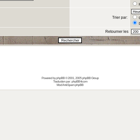
R
Trier par:
C
D
Retourner les
s
Powered by
phpBB
© 2001, 2005 phpBB Group
Traduction par :
phpBB-fr.com
Mod Anti-Spam phpBB