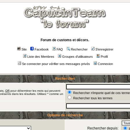
Forum de customs et décors.
Site
Facebook
FAQ
Rechercher
S'enregistrer
Liste des Membres
Groupes d'utilisateurs
Profil
Se connecter pour vérifier ses messages privés
Connexion
Rechercher
ats,
OR
pour déterminer les mots qui peuvent
Rechercher n'importe quel de ces terme
présents dans les résultats. Utilisez * comme un
Rechercher tous les termes
Options de recherche
Rechercher depuis:
R