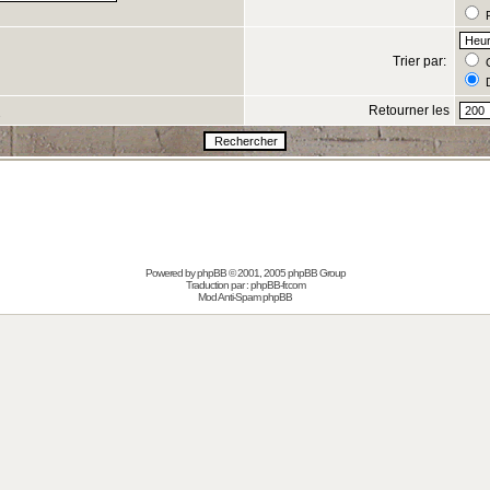
R
Trier par:
C
D
Retourner les
s
Powered by
phpBB
© 2001, 2005 phpBB Group
Traduction par :
phpBB-fr.com
Mod Anti-Spam phpBB