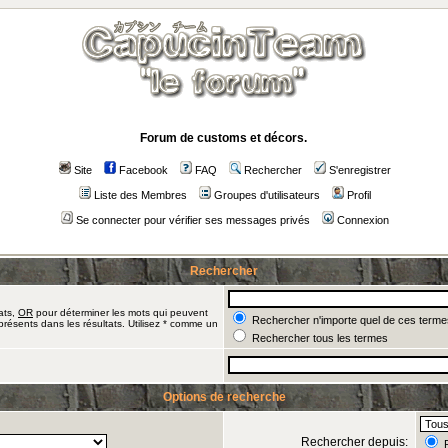
Forum de customs et décors.
Site
Facebook
FAQ
Rechercher
S'enregistrer
Liste des Membres
Groupes d'utilisateurs
Profil
Se connecter pour vérifier ses messages privés
Connexion
Rechercher
ats,
OR
pour déterminer les mots qui peuvent
Rechercher n'importe quel de ces terme
présents dans les résultats. Utilisez * comme un
Rechercher tous les termes
Options de recherche
Rechercher depuis:
R