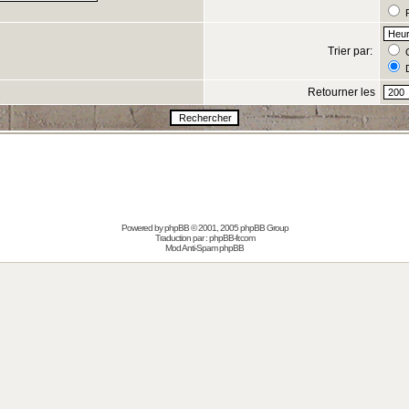
R
Trier par:
C
D
Retourner les
s
Powered by
phpBB
© 2001, 2005 phpBB Group
Traduction par :
phpBB-fr.com
Mod Anti-Spam phpBB