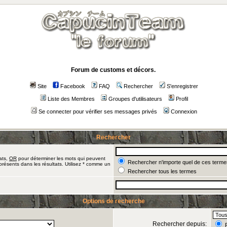
Forum de customs et décors.
Site
Facebook
FAQ
Rechercher
S'enregistrer
Liste des Membres
Groupes d'utilisateurs
Profil
Se connecter pour vérifier ses messages privés
Connexion
Rechercher
ats,
OR
pour déterminer les mots qui peuvent
Rechercher n'importe quel de ces terme
présents dans les résultats. Utilisez * comme un
Rechercher tous les termes
Options de recherche
Rechercher depuis:
R