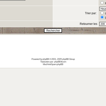
R
Trier par:
C
D
Retourner les
s
Powered by
phpBB
© 2001, 2005 phpBB Group
Traduction par :
phpBB-fr.com
Mod Anti-Spam phpBB