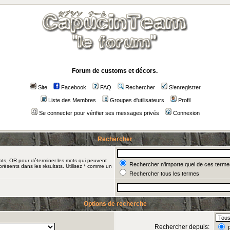
Forum de customs et décors.
Site
Facebook
FAQ
Rechercher
S'enregistrer
Liste des Membres
Groupes d'utilisateurs
Profil
Se connecter pour vérifier ses messages privés
Connexion
Rechercher
ats,
OR
pour déterminer les mots qui peuvent
Rechercher n'importe quel de ces terme
présents dans les résultats. Utilisez * comme un
Rechercher tous les termes
Options de recherche
Rechercher depuis:
R