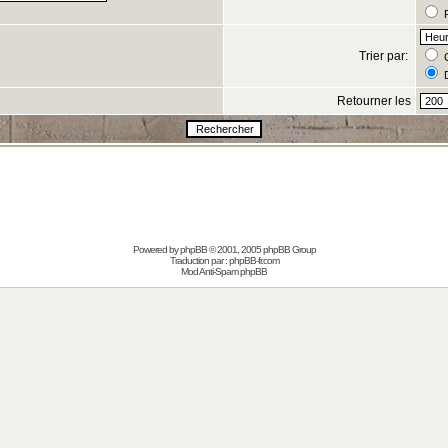
R
Trier par:
C
D
Retourner les
s
Powered by
phpBB
© 2001, 2005 phpBB Group
Traduction par :
phpBB-fr.com
Mod Anti-Spam phpBB