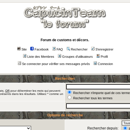
Forum de customs et décors.
Site
Facebook
FAQ
Rechercher
S'enregistrer
Liste des Membres
Groupes d'utilisateurs
Profil
Se connecter pour vérifier ses messages privés
Connexion
Rechercher
ats,
OR
pour déterminer les mots qui peuvent
Rechercher n'importe quel de ces terme
présents dans les résultats. Utilisez * comme un
Rechercher tous les termes
Options de recherche
Rechercher depuis:
R