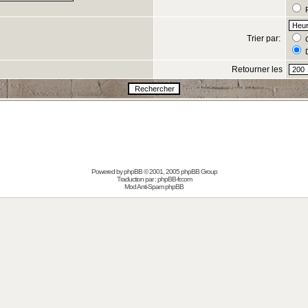
R
Trier par:
C
D
Retourner les
s
Powered by
phpBB
© 2001, 2005 phpBB Group
Traduction par :
phpBB-fr.com
Mod Anti-Spam phpBB