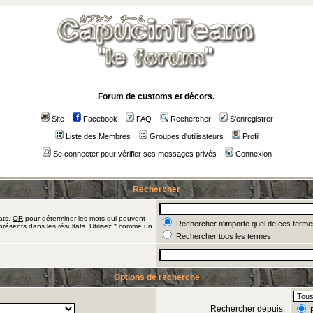
Forum de customs et décors.
Site
Facebook
FAQ
Rechercher
S'enregistrer
Liste des Membres
Groupes d'utilisateurs
Profil
Se connecter pour vérifier ses messages privés
Connexion
Rechercher
ats,
OR
pour déterminer les mots qui peuvent
Rechercher n'importe quel de ces terme
présents dans les résultats. Utilisez * comme un
Rechercher tous les termes
Options de recherche
Rechercher depuis:
R