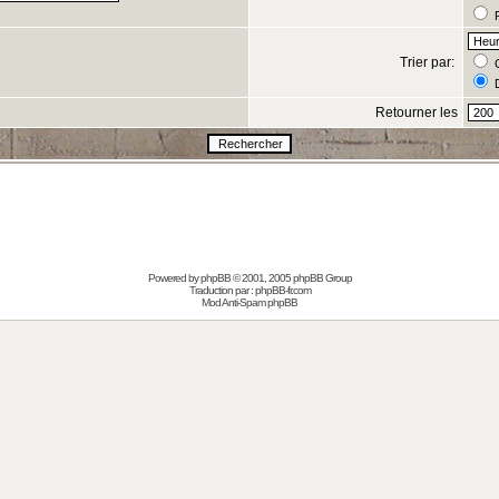
R
Trier par:
C
D
Retourner les
s
Powered by
phpBB
© 2001, 2005 phpBB Group
Traduction par :
phpBB-fr.com
Mod Anti-Spam phpBB