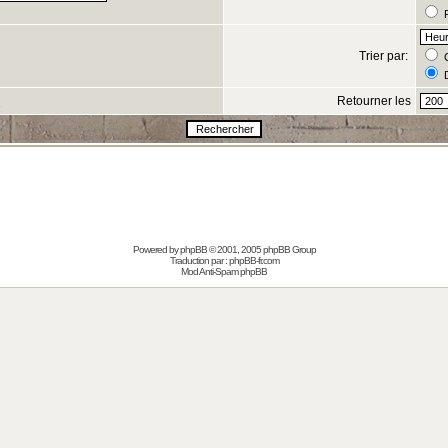
R
Trier par:
C
D
Retourner les
s
Powered by
phpBB
© 2001, 2005 phpBB Group
Traduction par :
phpBB-fr.com
Mod Anti-Spam phpBB