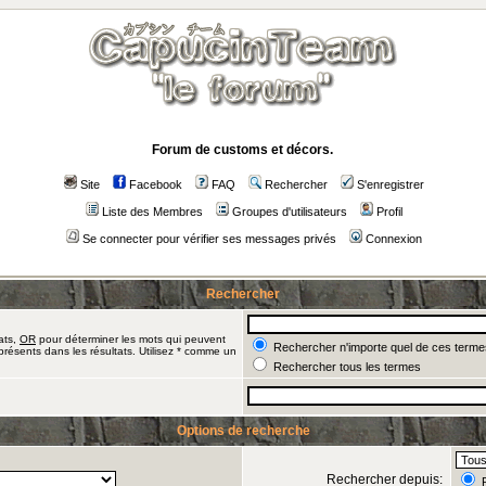
Forum de customs et décors.
Site
Facebook
FAQ
Rechercher
S'enregistrer
Liste des Membres
Groupes d'utilisateurs
Profil
Se connecter pour vérifier ses messages privés
Connexion
Rechercher
ats,
OR
pour déterminer les mots qui peuvent
Rechercher n'importe quel de ces terme
présents dans les résultats. Utilisez * comme un
Rechercher tous les termes
Options de recherche
Rechercher depuis:
R