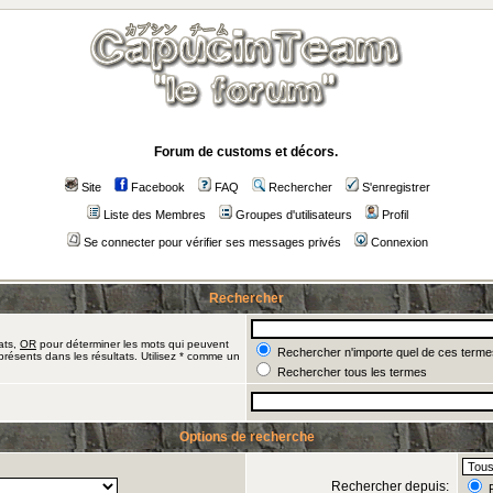
Forum de customs et décors.
Site
Facebook
FAQ
Rechercher
S'enregistrer
Liste des Membres
Groupes d'utilisateurs
Profil
Se connecter pour vérifier ses messages privés
Connexion
Rechercher
ats,
OR
pour déterminer les mots qui peuvent
Rechercher n'importe quel de ces terme
présents dans les résultats. Utilisez * comme un
Rechercher tous les termes
Options de recherche
Rechercher depuis:
R