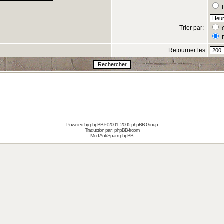
R
Trier par:
C
D
Retourner les
s
Powered by
phpBB
© 2001, 2005 phpBB Group
Traduction par :
phpBB-fr.com
Mod Anti-Spam phpBB