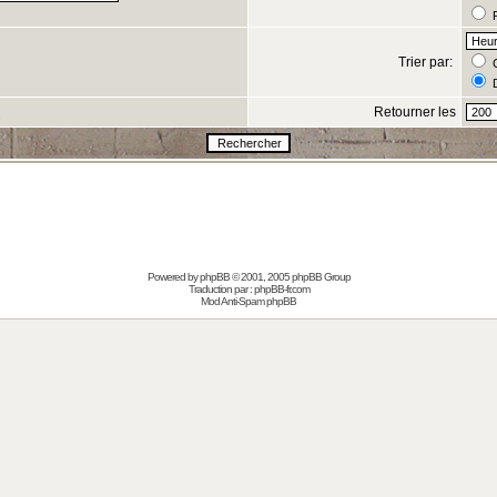
R
Trier par:
C
D
Retourner les
s
Powered by
phpBB
© 2001, 2005 phpBB Group
Traduction par :
phpBB-fr.com
Mod Anti-Spam phpBB