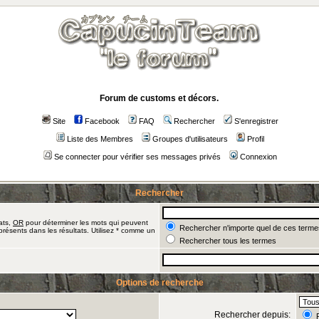
Forum de customs et décors.
Site
Facebook
FAQ
Rechercher
S'enregistrer
Liste des Membres
Groupes d'utilisateurs
Profil
Se connecter pour vérifier ses messages privés
Connexion
Rechercher
ats,
OR
pour déterminer les mots qui peuvent
Rechercher n'importe quel de ces terme
présents dans les résultats. Utilisez * comme un
Rechercher tous les termes
Options de recherche
Rechercher depuis:
R