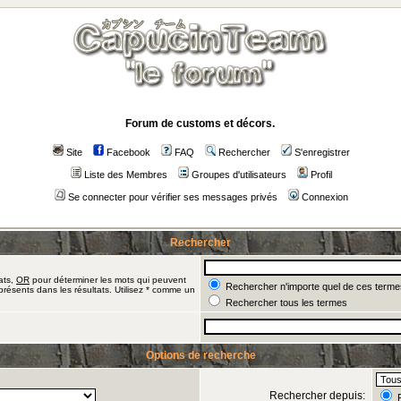
Forum de customs et décors.
Site
Facebook
FAQ
Rechercher
S'enregistrer
Liste des Membres
Groupes d'utilisateurs
Profil
Se connecter pour vérifier ses messages privés
Connexion
Rechercher
ats,
OR
pour déterminer les mots qui peuvent
Rechercher n'importe quel de ces terme
présents dans les résultats. Utilisez * comme un
Rechercher tous les termes
Options de recherche
Rechercher depuis:
R