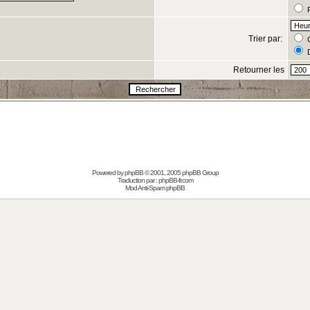
R
Trier par:
C
D
Retourner les
s
Powered by
phpBB
© 2001, 2005 phpBB Group
Traduction par :
phpBB-fr.com
Mod Anti-Spam phpBB