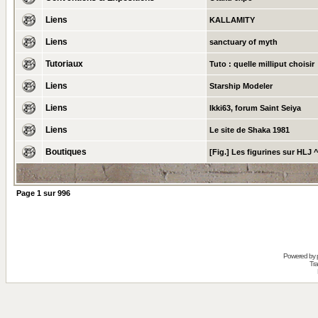
Liens
KALLAMITY
Liens
sanctuary of myth
Tutoriaux
Tuto : quelle milliput choisir
Liens
Starship Modeler
Liens
Ikki63, forum Saint Seiya
Liens
Le site de Shaka 1981
Boutiques
[Fig.] Les figurines sur HLJ 
Page
1
sur
996
Powered by
Tra