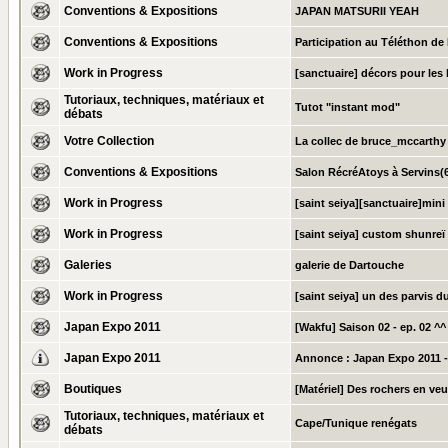
Conventions & Expositions
JAPAN MATSURII YEAH
Conventions & Expositions
Participation au Téléthon d
Work in Progress
[sanctuaire] décors pour les 
Tutoriaux, techniques, matériaux et
Tutot "instant mod"
débats
Votre Collection
La collec de bruce_mccarthy
Conventions & Expositions
Salon RécréAtoys à Servins(6
Work in Progress
[saint seiya][sanctuaire]mini
Work in Progress
[saint seiya] custom shunreï
Galeries
galerie de Dartouche
Work in Progress
[saint seiya] un des parvis d
Japan Expo 2011
[Wakfu] Saison 02 - ep. 02 ^^
Japan Expo 2011
Annonce :
Japan Expo 2011 -
Boutiques
[Matériel] Des rochers en veu
Tutoriaux, techniques, matériaux et
Cape/Tunique renégats
débats