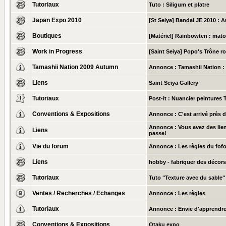
Tutoriaux
Tuto : Siligum et platre
Japan Expo 2010
[St Seiya] Bandai JE 2010 : A
Boutiques
[Matériel] Rainbowten : mat
Work in Progress
[Saint Seiya] Popo's Trône ro
Tamashii Nation 2009 Autumn
Annonce :
Tamashii Nation :
Liens
Saint Seiya Gallery
Tutoriaux
Post-it :
Nuancier peintures 
Conventions & Expositions
Annonce :
C'est arrivé près 
Annonce :
Vous avez des lien
Liens
passe!
Vie du forum
Annonce :
Les règles du fof
Liens
hobby - fabriquer des décors
Tutoriaux
Tuto "Texture avec du sable"
Ventes / Recherches / Echanges
Annonce :
Les règles
Tutoriaux
Annonce :
Envie d'apprendre
Conventions & Expositions
Otaku expo