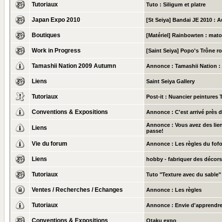
Tutoriaux
Tuto : Siligum et platre
Japan Expo 2010
[St Seiya] Bandai JE 2010 : A
Boutiques
[Matériel] Rainbowten : mat
Work in Progress
[Saint Seiya] Popo's Trône ro
Tamashii Nation 2009 Autumn
Annonce :
Tamashii Nation :
Liens
Saint Seiya Gallery
Tutoriaux
Post-it :
Nuancier peintures 
Conventions & Expositions
Annonce :
C'est arrivé près 
Annonce :
Vous avez des lien
Liens
passe!
Vie du forum
Annonce :
Les règles du fof
Liens
hobby - fabriquer des décors
Tutoriaux
Tuto "Texture avec du sable"
Ventes / Recherches / Echanges
Annonce :
Les règles
Tutoriaux
Annonce :
Envie d'apprendre
Conventions & Expositions
Otaku expo