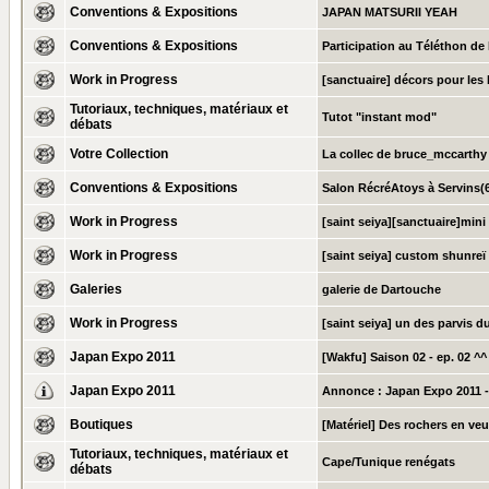
Conventions & Expositions
JAPAN MATSURII YEAH
Conventions & Expositions
Participation au Téléthon d
Work in Progress
[sanctuaire] décors pour les 
Tutoriaux, techniques, matériaux et
Tutot "instant mod"
débats
Votre Collection
La collec de bruce_mccarthy
Conventions & Expositions
Salon RécréAtoys à Servins(6
Work in Progress
[saint seiya][sanctuaire]mini
Work in Progress
[saint seiya] custom shunreï
Galeries
galerie de Dartouche
Work in Progress
[saint seiya] un des parvis d
Japan Expo 2011
[Wakfu] Saison 02 - ep. 02 ^^
Japan Expo 2011
Annonce :
Japan Expo 2011 -
Boutiques
[Matériel] Des rochers en veu
Tutoriaux, techniques, matériaux et
Cape/Tunique renégats
débats