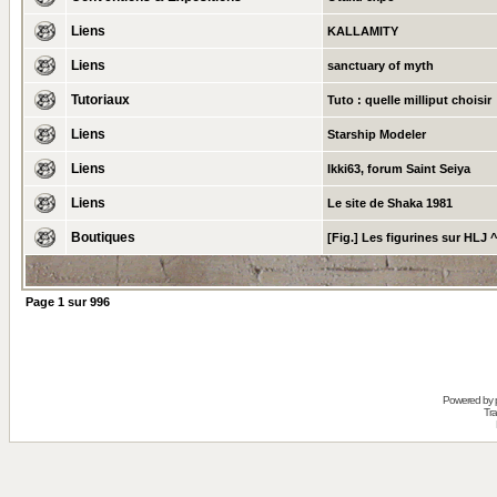
Liens
KALLAMITY
Liens
sanctuary of myth
Tutoriaux
Tuto : quelle milliput choisir
Liens
Starship Modeler
Liens
Ikki63, forum Saint Seiya
Liens
Le site de Shaka 1981
Boutiques
[Fig.] Les figurines sur HLJ 
Page
1
sur
996
Powered by
Tra